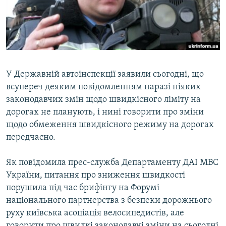
ВІДЕОУРОКИ «ELIFBE»
Русский
СВІДЧЕННЯ ОКУПАЦІЇ
Qırımtatar
УКРАЇНСЬКА ПРОБЛЕМА КРИМУ
ДОЛУЧАЙСЯ!
ІНФОГРАФІКА
У Державній автоінспекції заявили сьогодні, що
всупереч деяким повідомленням наразі ніяких
законодавчих змін щодо швидкісного ліміту на
Усі сайти RFE/RL
дорогах не планують, і нині говорити про зміни
щодо обмеження швидкісного режиму на дорогах
передчасно.
Як повідомила прес-служба Департаменту ДАІ МВС
України, питання про зниження швидкості
порушила під час брифінгу на Форумі
національного партнерства з безпеки дорожнього
руху київська асоціація велосипедистів, але
говорити про швидкі законодавчі зміни на сьогодні