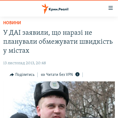
Доступність
посилання
Перейти
НОВИНИ
до
НОВИНИ
У ДАІ заявили, що наразі не
основного
ВОДА.КРИМ
матеріалу
планували обмежувати швидкість
ВІДЕО ТА ФОТО
Перейти
у містах
до
ПОЛІТИКА
основної
13 листопад 2013, 20:48
БЛОГИ
навігації
Перейти
Поділитись
Читати без VPN
ПОГЛЯД
до
ІНТЕРВ'Ю
пошуку
ВСЕ ЗА ДЕНЬ
СПЕЦПРОЕКТИ
ЯК ОБІЙТИ БЛОКУВАННЯ
ДЕПОРТАЦІЯ