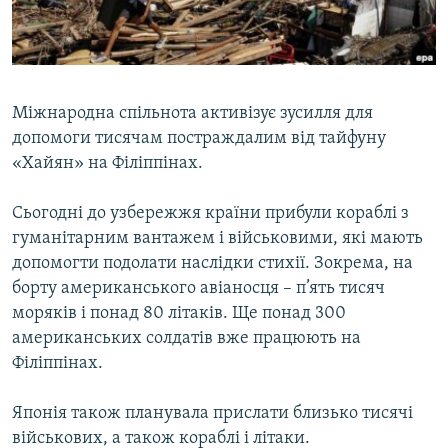
ВІДЕОУРОКИ «ELIFBE»
Русский
СВІДЧЕННЯ ОКУПАЦІЇ
Qırımtatar
УКРАЇНСЬКА ПРОБЛЕМА КРИМУ
Міжнародна спільнота активізує зусилля для
ДОЛУЧАЙСЯ!
ІНФОГРАФІКА
допомоги тисячам постраждалим від тайфуну
«Хайян» на Філіппінах.
Сьогодні до узбережжя країни прибули кораблі з
Усі сайти RFE/RL
гуманітарним вантажем і військовими, які мають
допомогти подолати наслідки стихії. Зокрема, на
борту американського авіаносця – п’ять тисяч
моряків і понад 80 літаків. Ще понад 300
американських солдатів вже працюють на
Філіппінах.
Японія також планувала прислати близько тисячі
військових, а також кораблі і літаки.