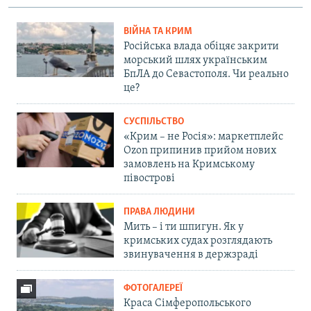
ВІЙНА ТА КРИМ
Російська влада обіцяє закрити
морський шлях українським
БпЛА до Севастополя. Чи реально
це?
СУСПІЛЬСТВО
«Крим – не Росія»: маркетплейс
Ozon припинив прийом нових
замовлень на Кримському
півострові
ПРАВА ЛЮДИНИ
Мить – і ти шпигун. Як у
кримських судах розглядають
звинувачення в держзраді
ФОТОГАЛЕРЕЇ
Краса Сімферопольського