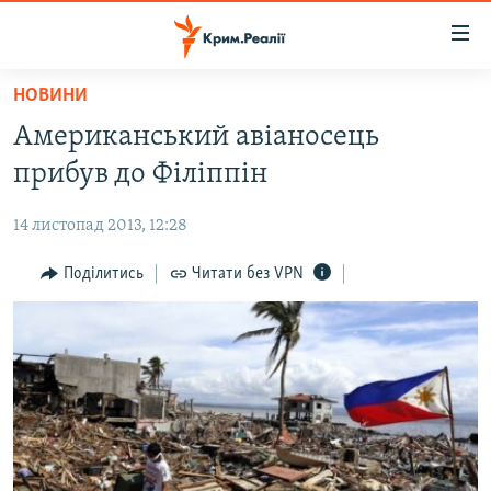
Доступність
посилання
Перейти
НОВИНИ
до
НОВИНИ
Американський авіаносець
основного
ВОДА.КРИМ
матеріалу
прибув до Філіппін
ВІДЕО ТА ФОТО
Перейти
до
14 листопад 2013, 12:28
ПОЛІТИКА
основної
БЛОГИ
Поділитись
Читати без VPN
навігації
Перейти
ПОГЛЯД
до
ІНТЕРВ'Ю
пошуку
ВСЕ ЗА ДЕНЬ
СПЕЦПРОЕКТИ
ЯК ОБІЙТИ БЛОКУВАННЯ
ДЕПОРТАЦІЯ