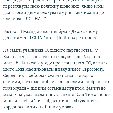
попередила керівників країни, що США можуть
переглянути свою політику щодо них, якщо вони
далі своїми діями блокуватимуть шлях країни до
членства в ЄС і НАТО.
Вікторія Нуланд до жовтня була в Державному
департаменті США його офіційним речником.
На саміті учасників «Східного партнерства» у
Вільнюсі через два тижні очікують, що Україна
могла б підписати угоду про асоціацію з ЄС, але для
цього Київ має виконати низку вимог Євросоюзу.
Серед них – реформи судочинства і виборчої
системи, а також вирішення проблеми вибіркового
правосуддя – під цим останнім пунктом фактично
мають на увазі надання ув’язненій Юлії Тимошенко
можливості вийти з-під варти для лікування за
кордоном на тих чи інших умовах.