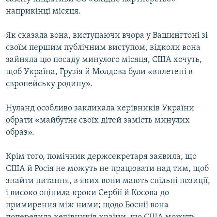
ВІДЕОУРОКИ «ELIFBE»
наприкінці місяця.
Русский
СВІДЧЕННЯ ОКУПАЦІЇ
Qırımtatar
Як сказала вона, виступаючи вчора у Вашингтоні зі
УКРАЇНСЬКА ПРОБЛЕМА КРИМУ
своїм першим публічним виступом, відколи вона
зайняла цю посаду минулого місяця, США хочуть,
ДОЛУЧАЙСЯ!
ІНФОГРАФІКА
щоб Україна, Грузія й Молдова були «вплетені в
європейську родину».
Усі сайти RFE/RL
Нуланд особливо закликала керівників України
обрати «майбутнє своїх дітей замість минулих
образ».
Крім того, помічник держсекретаря заявила, що
США й Росія не можуть не працювати над тим, щоб
знайти питання, в яких вони мають спільні позиції,
і високо оцінила кроки Сербії й Косова до
примирення між ними; щодо Боснії вона