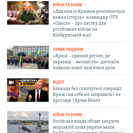
ВІЙНА ТА КРИМ
«Для них із Кримом розпочнеться
важка історія»: командир ОТУ
«Одеса» – про пастку для
російських військ на
Кінбурнській косі
ПРАВА ЛЮДИНИ
«Крим – єдиний регіон, де
українці – меншість»: дискусія
навколо нової пам'ятної дати
ВІДЕО
Блокада без сухопутної операції:
Крим сам себе не заправить і не
прогодує | Крим.Реалії
ВІЙНА ТА КРИМ
Російська влада обіцяє закрити
морський шлях українським