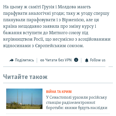
На цьому ж саміті Грузія і Молдова мають
парафувати аналогічні угоди; таку ж угоду спершу
планували парафовувати і з Вірменією, але ця
країна нещодавно заявила про зміну курсу і
бажання вступити до Митного союзу під
керівництвом Росії, що несумісно з асоційованими
відносинами з Європейським союзом.
Поділитись
Читати без VPN
Follow us
Читайте також
ВІЙНА ТА КРИМ
У Севастополі уразили російську
станцію радіоелектронної
боротьби: якими будуть наслідки