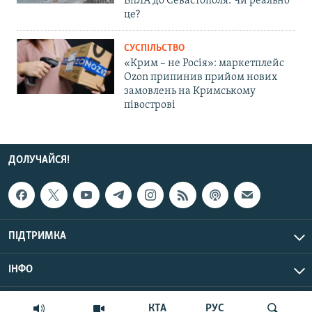
БпЛА до Севастополя. Чи реально
це?
СУСПІЛЬСТВО
«Крим – не Росія»: маркетплейс
Ozon припинив прийом нових
замовлень на Кримському
півострові
ДОЛУЧАЙСЯ!
ПІДТРИМКА
ІНФО
© Крим.Реалії, 2026 | Усі права застережено.
КТА
РУС