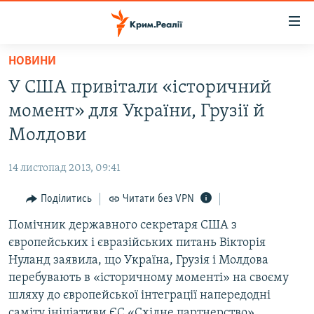
Доступність
посилання
Перейти
НОВИНИ
до
НОВИНИ
У США привітали «історичний
основного
ВОДА.КРИМ
матеріалу
момент» для України, Грузії й
ВІДЕО ТА ФОТО
Перейти
Молдови
до
ПОЛІТИКА
основної
14 листопад 2013, 09:41
БЛОГИ
навігації
Перейти
Поділитись
Читати без VPN
ПОГЛЯД
до
Помічник державного секретаря США з
ІНТЕРВ'Ю
пошуку
європейських і євразійських питань Вікторія
ВСЕ ЗА ДЕНЬ
Нуланд заявила, що Україна, Грузія і Молдова
СПЕЦПРОЕКТИ
перебувають в «історичному моменті» на своєму
шляху до європейської інтеграції напередодні
ЯК ОБІЙТИ БЛОКУВАННЯ
ДЕПОРТАЦІЯ
саміту ініціативи ЄС «Східне партнерство»