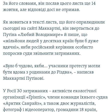
За його словами, він послав цього листа ще 14
ВІДЕОУРОКИ «ELIFBE»
Русский
жовтня, але відповіді досі не отримав.
СВІДЧЕННЯ ОКУПАЦІЇ
Qırımtatar
Як мовиться в тексті листа, що його оприлюднили
УКРАЇНСЬКА ПРОБЛЕМА КРИМУ
сьогодні на сайті Маккартні, він звертається до
ДОЛУЧАЙСЯ!
ІНФОГРАФІКА
Путіна «Любий Володимире» й пише, що
«мільйони людей у десятках країн були б дуже
вдячні», якби російський керівник особисто
попросив суди звільнити затриманих.
Усі сайти RFE/RL
«Було б чудово, якби… учасники протесту могли
бути вдома з родинами до Різдва», – написав
Маккартні Путінові.
У Росії 30 затриманих – активісти екологічної
організації «Ґрінпіс», члени команди їхнього судна
«Арктик Санрайз», а також двоє журналістів,
фотограф і відеооператор, громадяни 18 країн,