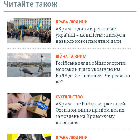
Читайте також
ПРАВА ЛЮДИНИ
«Крим – єдиний регіон, де
українці – меншість»: дискусія
навколо нової пам'ятної дати
ВІЙНА ТА КРИМ
Російська влада обіцяє закрити
морський шлях українським
БпЛА до Севастополя. Чи реально
це?
СУСПІЛЬСТВО
«Крим – не Росія»: маркетплейс
Ozon припинив прийом нових
замовлень на Кримському
півострові
ПРАВА ЛЮДИНИ