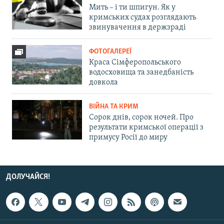
Мить – і ти шпигун. Як у
кримських судах розглядають
звинувачення в держзраді
ФОТОГАЛЕРЕЇ
Краса Сімферопольського
водосховища та занедбаність
довкола
ВІЙНА ТА КРИМ
Сорок днів, сорок ночей. Про
результати кримської операції з
примусу Росії до миру
ДОЛУЧАЙСЯ!