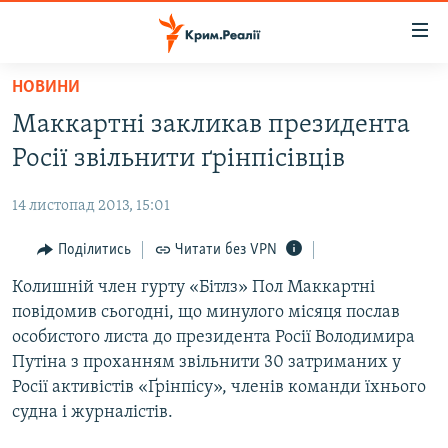
Доступність
посилання
Перейти
НОВИНИ
до
НОВИНИ
Маккартні закликав президента
основного
ВОДА.КРИМ
матеріалу
Росії звільнити ґрінпісівців
ВІДЕО ТА ФОТО
Перейти
до
14 листопад 2013, 15:01
ПОЛІТИКА
основної
БЛОГИ
Поділитись
Читати без VPN
навігації
Перейти
ПОГЛЯД
Колишній член гурту «Бітлз» Пол Маккартні
до
повідомив сьогодні, що минулого місяця послав
ІНТЕРВ'Ю
пошуку
особистого листа до президента Росії Володимира
ВСЕ ЗА ДЕНЬ
Путіна з проханням звільнити 30 затриманих у
Росії активістів «Ґрінпісу», членів команди їхнього
СПЕЦПРОЕКТИ
судна і журналістів.
ЯК ОБІЙТИ БЛОКУВАННЯ
ДЕПОРТАЦІЯ