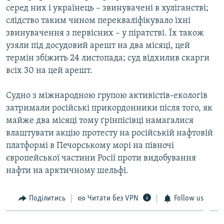
серед них і українець – звинувачені в хуліганстві;
слідство таким чином перекваліфікувало їхні
звинувачення з первісних – у піратстві. Їх також
узяли під досудовий арешт на два місяці, цей
термін збіжить 24 листопада; суд відхилив скарги
всіх 30 на цей арешт.
Судно з міжнародною групою активістів-екологів
затримали російські прикордонники після того, як
майже два місяці тому ґрінпісівці намагалися
влаштувати акцію протесту на російській нафтовій
платформі в Печорському морі на півночі
європейської частини Росії проти видобування
нафти на арктичному шельфі.
Поділитись
Читати без VPN
Follow us