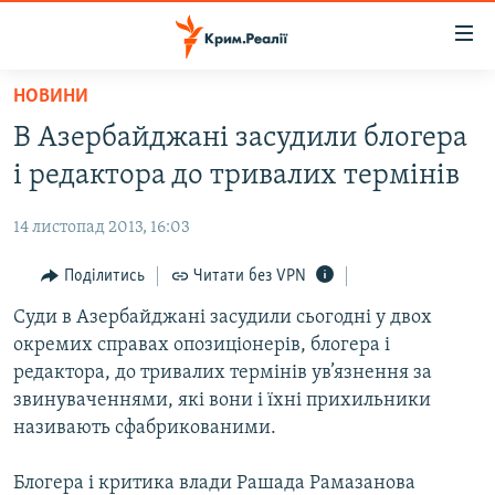
Доступність
посилання
Перейти
НОВИНИ
до
НОВИНИ
В Азербайджані засудили блогера
основного
ВОДА.КРИМ
матеріалу
і редактора до тривалих термінів
ВІДЕО ТА ФОТО
Перейти
до
14 листопад 2013, 16:03
ПОЛІТИКА
основної
БЛОГИ
Поділитись
Читати без VPN
навігації
Перейти
ПОГЛЯД
Суди в Азербайджані засудили сьогодні у двох
до
окремих справах опозиціонерів, блогера і
ІНТЕРВ'Ю
пошуку
редактора, до тривалих термінів ув’язнення за
ВСЕ ЗА ДЕНЬ
звинуваченнями, які вони і їхні прихильники
називають сфабрикованими.
СПЕЦПРОЕКТИ
ЯК ОБІЙТИ БЛОКУВАННЯ
ДЕПОРТАЦІЯ
Блогера і критика влади Рашада Рамазанова