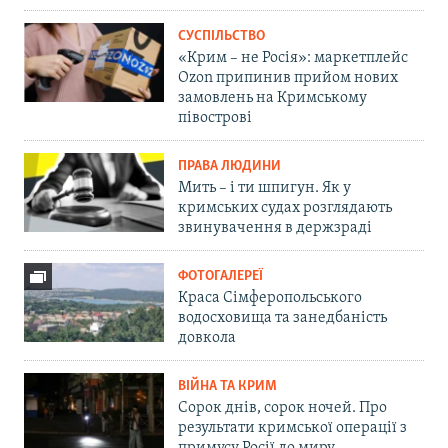
СУСПІЛЬСТВО
«Крим – не Росія»: маркетплейс
Ozon припинив прийом нових
замовлень на Кримському
півострові
ПРАВА ЛЮДИНИ
Мить – і ти шпигун. Як у
кримських судах розглядають
звинувачення в держзраді
ФОТОГАЛЕРЕЇ
Краса Сімферопольського
водосховища та занедбаність
довкола
ВІЙНА ТА КРИМ
Сорок днів, сорок ночей. Про
результати кримської операції з
примусу Росії до миру