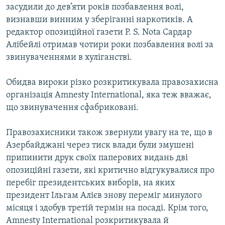
засудили до дев’яти років позбавлення волі,
ВІДЕОУРОКИ «ELIFBE»
Русский
визнавши винним у зберіганні наркотиків. А
СВІДЧЕННЯ ОКУПАЦІЇ
редактор опозиційної газети P. S. Nota Сардар
Qırımtatar
Алібейлі отримав чотири роки позбавлення волі за
УКРАЇНСЬКА ПРОБЛЕМА КРИМУ
звинуваченнями в хуліганстві.
ДОЛУЧАЙСЯ!
ІНФОГРАФІКА
Обидва вироки різко розкритикувала правозахисна
організація Amnesty International, яка теж вважає,
що звинувачення сфабриковані.
Усі сайти RFE/RL
Правозахисники також звернули увагу на те, що в
Азербайджані через тиск влади були змушені
припинити друк своїх паперових видань дві
опозиційні газети, які критично відгукувалися про
перебіг президентських виборів, на яких
президент Ільгам Алієв знову переміг минулого
місяця і здобув третій термін на посаді. Крім того,
Amnesty International розкритикувала й