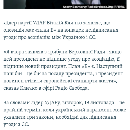
ВІДЕОУРОКИ «ELIFBE»
Русский
СВІДЧЕННЯ ОКУПАЦІЇ
Qırımtatar
Лідер партії УДАР Віталій Кличко заявляє, що
УКРАЇНСЬКА ПРОБЛЕМА КРИМУ
опозиція має «план Б» на випадок непідписання
ДОЛУЧАЙСЯ!
ІНФОГРАФІКА
угоди про асоціацію між Україною і ЄС.
«Я вчора заявляв з трибуни Верховної Ради : якщо
цей президент не підпише угоду про асоціацію, її
Усі сайти RFE/RL
підпише новий президент. План «Б» є. Наступний
наш бій – це бій за посаду президента, і президент
повинен втілити європейські стандарти життя», –
сказав Кличко в ефірі Радіо Свобода.
За словами лідер УДАРу, вівторок, 19 листопада – це
крайній термін, коли український парламент може
ухвалити три закони, необхідні для підписання
угоди з ЄС.