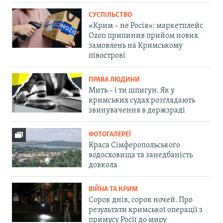
СУСПІЛЬСТВО
«Крим – не Росія»: маркетплейс
Ozon припинив прийом нових
замовлень на Кримському
півострові
ПРАВА ЛЮДИНИ
Мить – і ти шпигун. Як у
кримських судах розглядають
звинувачення в держзраді
ФОТОГАЛЕРЕЇ
Краса Сімферопольського
водосховища та занедбаність
довкола
ВІЙНА ТА КРИМ
Сорок днів, сорок ночей. Про
результати кримської операції з
примусу Росії до миру