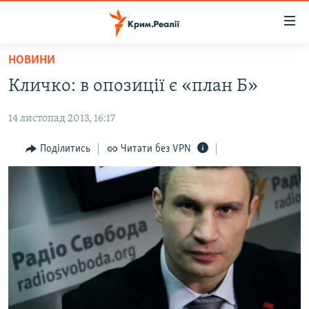
Доступність
посилання
Перейти
НОВИНИ
до
НОВИНИ
Кличко: в опозиції є «план Б»
основного
ВОДА.КРИМ
матеріалу
14 листопад 2013, 16:17
ВІДЕО ТА ФОТО
Перейти
до
ПОЛІТИКА
Поділитись
Читати без VPN
основної
БЛОГИ
навігації
Перейти
ПОГЛЯД
до
ІНТЕРВ'Ю
пошуку
ВСЕ ЗА ДЕНЬ
СПЕЦПРОЕКТИ
ЯК ОБІЙТИ БЛОКУВАННЯ
ДЕПОРТАЦІЯ