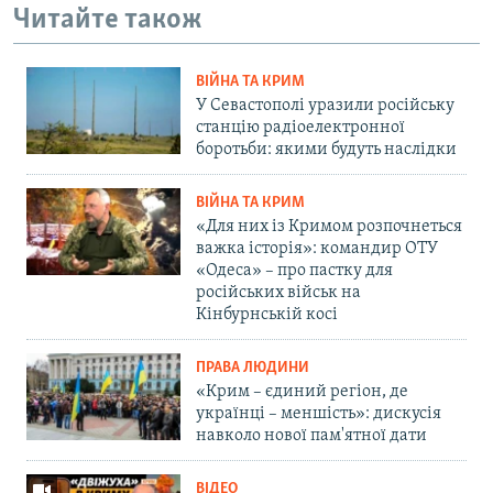
Читайте також
ВІЙНА ТА КРИМ
У Севастополі уразили російську
станцію радіоелектронної
боротьби: якими будуть наслідки
ВІЙНА ТА КРИМ
«Для них із Кримом розпочнеться
важка історія»: командир ОТУ
«Одеса» – про пастку для
російських військ на
Кінбурнській косі
ПРАВА ЛЮДИНИ
«Крим – єдиний регіон, де
українці – меншість»: дискусія
навколо нової пам'ятної дати
ВІДЕО