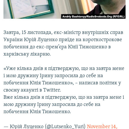
ВІДЕОУРОКИ «ELIFBE»
Русский
СВІДЧЕННЯ ОКУПАЦІЇ
Qırımtatar
УКРАЇНСЬКА ПРОБЛЕМА КРИМУ
Завтра, 15 листопада, екс-міністр внутрішніх справ
ДОЛУЧАЙСЯ!
ІНФОГРАФІКА
України Юрій Луценко приїде на короткострокове
побачення до екс-прем’єра Юлії Тимошенко в
харківську лікарню.
Усі сайти RFE/RL
«Уже кілька днів я підтверджую, що на завтра мене
і мою дружину Ірину запросила до себе на
побачення Юлія Тимошенко», – написав політик у
своєму акаунті в Twitter.
Вже кілька днів я підтверджую, що на завтра мене і
мою дружину Ірину запросила до себе на
побачення Юлія Тимошенко.
— Юрій Луценко (@Lutsenko_Yuri)
November 14,