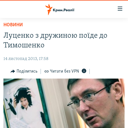
Доступність
посилання
Перейти
НОВИНИ
до
НОВИНИ
Луценко з дружиною поїде до
основного
ВОДА.КРИМ
матеріалу
Тимошенко
ВІДЕО ТА ФОТО
Перейти
до
14 листопад 2013, 17:58
ПОЛІТИКА
основної
БЛОГИ
Поділитись
Читати без VPN
навігації
Перейти
ПОГЛЯД
до
ІНТЕРВ'Ю
пошуку
ВСЕ ЗА ДЕНЬ
СПЕЦПРОЕКТИ
ЯК ОБІЙТИ БЛОКУВАННЯ
ДЕПОРТАЦІЯ