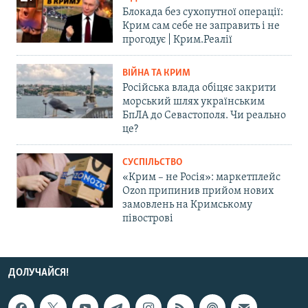
Блокада без сухопутної операції:
Крим сам себе не заправить і не
прогодує | Крим.Реалії
ВІЙНА ТА КРИМ
Російська влада обіцяє закрити
морський шлях українським
БпЛА до Севастополя. Чи реально
це?
СУСПІЛЬСТВО
«Крим – не Росія»: маркетплейс
Ozon припинив прийом нових
замовлень на Кримському
півострові
ДОЛУЧАЙСЯ!