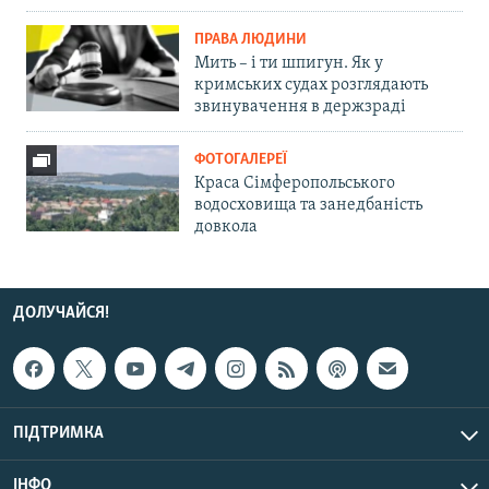
ПРАВА ЛЮДИНИ
Мить – і ти шпигун. Як у
кримських судах розглядають
звинувачення в держзраді
ФОТОГАЛЕРЕЇ
Краса Сімферопольського
водосховища та занедбаність
довкола
ДОЛУЧАЙСЯ!
ПІДТРИМКА
ІНФО