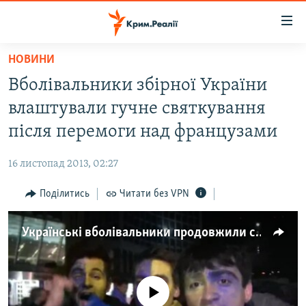
Доступність
посилання
Перейти
НОВИНИ
до
НОВИНИ
Вболівальники збірної України
основного
ВОДА.КРИМ
матеріалу
влаштували гучне святкування
ВІДЕО ТА ФОТО
Перейти
після перемоги над французами
до
ПОЛІТИКА
основної
16 листопад 2013, 02:27
БЛОГИ
навігації
Перейти
Поділитись
Читати без VPN
ПОГЛЯД
до
ІНТЕРВ'Ю
пошуку
Українські вболівальники продовжили святкувати перемогу над збірною Франції на вулицях Києва
ВСЕ ЗА ДЕНЬ
СПЕЦПРОЕКТИ
No media source currently available
ЯК ОБІЙТИ БЛОКУВАННЯ
ДЕПОРТАЦІЯ