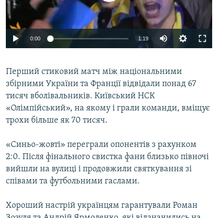
ВІДЕОУРОКИ «ELIFBE»
Русский
СВІДЧЕННЯ ОКУПАЦІЇ
Qırımtatar
0:00
1:19
УКРАЇНСЬКА ПРОБЛЕМА КРИМУ
ДОЛУЧАЙСЯ!
ІНФОГРАФІКА
Перший стиковий матч між національними
збірними України та Франції відвідали понад 67
тисяч вболівальників. Київський НСК
Усі сайти RFE/RL
«Олімпійський», на якому і грали команди, вміщує
трохи більше як 70 тисяч.
«Синьо-жовті» переграли опонентів з рахунком
2:0. Після фінального свистка фани близько півночі
вийшли на вулиці і продовжили святкування зі
співами та футбольними гаслами.
Хороший настрій українцям гарантували Роман
Зозуля та Андрій Ярмоленко, які відзначились на