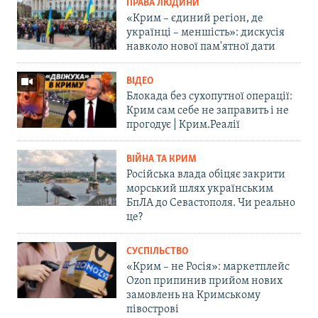
ПРАВА ЛЮДИНИ
«Крим – єдиний регіон, де
українці – меншість»: дискусія
навколо нової пам'ятної дати
ВІДЕО
Блокада без сухопутної операції:
Крим сам себе не заправить і не
прогодує | Крим.Реалії
ВІЙНА ТА КРИМ
Російська влада обіцяє закрити
морський шлях українським
БпЛА до Севастополя. Чи реально
це?
СУСПІЛЬСТВО
«Крим – не Росія»: маркетплейс
Ozon припинив прийом нових
замовлень на Кримському
півострові