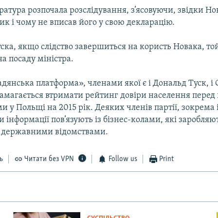
атура розпочала розслідування, з’ясовуючи, звідки Н
к і чому не вписав його у свою декларацію.
ска, якщо слідство завершиться на користь Новака, т
а посаду міністра.
дянська платформа», членами якої є і Дональд Туск, і
намагається втримати рейтинг довіри населення перед
 у Польщі на 2015 рік. Деяких членів партії, зокрема
и інформації пов’язують із бізнес-колами, які заробляю
з державними відомствами.
ь
Читати без VPN
Follow us
Print