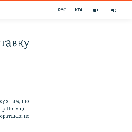
РУС
КТА
ставку
ку з тим, що
стр Польщі
соратника по