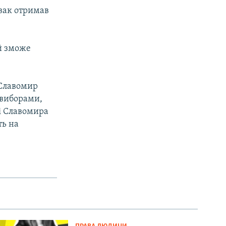
овак отримав
ой зможе
 Славомир
 виборами,
 і Славомира
ть на