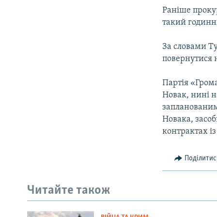
ВІДЕОУРОКИ «ELIFBE»
Раніше прокур
СВІДЧЕННЯ ОКУПАЦІЇ
такий годинни
УКРАЇНСЬКА ПРОБЛЕМА КРИМУ
За словами Ту
ІНФОГРАФІКА
повернутися н
Партія «Грома
Новак, нині 
запланованими
Новака, засоб
контрактах і
Поділитис
Читайте також