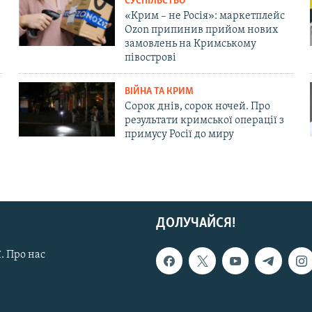
СУСПІЛЬСТВО
«Крим – не Росія»: маркетплейс
Ozon припинив прийом нових
замовлень на Кримському
півострові
ВІЙНА ТА КРИМ
Сорок днів, сорок ночей. Про
результати кримської операції з
примусу Росії до миру
ДОЛУЧАЙСЯ!
. Про нас