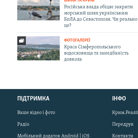
ВІЙНА ТА КРИМ
Російська влада обіцяє закрити
морський шлях українським
БпЛА до Севастополя. Чи реально
це?
ФОТОГАЛЕРЕЇ
Краса Сімферопольського
водосховища та занедбаність
довкола
Русский
Qırımtatar
ПІДТРИМКА
ІНФО
Ваше відео і фото
Крим.Реалії
ДОЛУЧАЙСЯ!
Радіо
Передрук
Мобільний додаток Android | iOS
Контакти