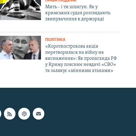
ПРАВА ЛЮДИНИ
Мить – і ти шпигун. Як у
кримських судах розглядають
звинувачення в держзраді
ПОЛІТИКА
«Короткострокова акція
перетворилася на війну на
виснаження»: Як пропаганда РФ
у Криму пояснює невдачі «СВО»
та залякує «мінними атаками»