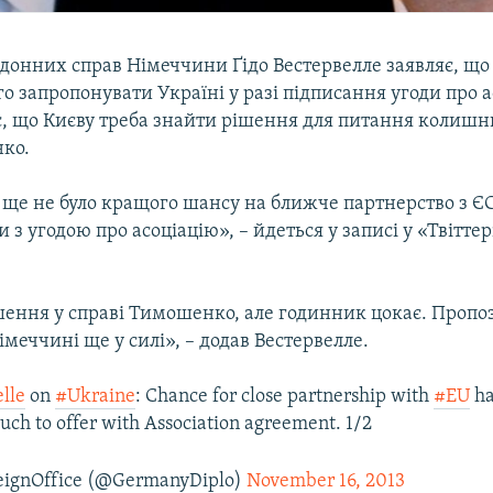
рдонних справ Німеччини Ґідо Вестервелле заявляє, щ
го запропонувати Україні у разі підписання угоди про а
є, що Києву треба знайти рішення для питання колишн
ко.
 ще не було кращого шансу на ближче партнерство з Є
 з угодою про асоціацію», – йдеться у записі у «Твітте
ішення у справі Тимошенко, але годинник цокає. Пропо
імеччині ще у силі», – додав Вестервелле.
lle
on
#Ukraine
: Chance for close partnership with
#EU
ha
uch to offer with Association agreement. 1/2
ignOffice (@GermanyDiplo)
November 16, 2013