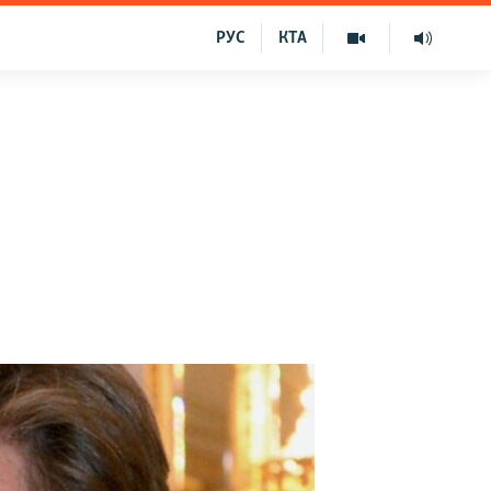
РУС
КТА