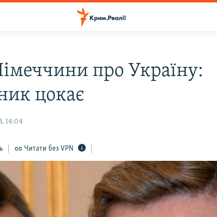
імеччини про Україну:
ник цокає
, 14:04
ь
Читати без VPN