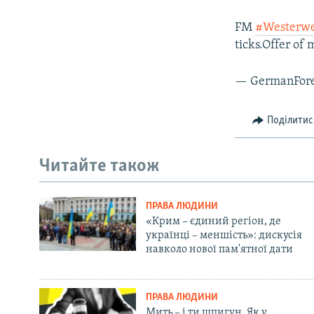
FM
#Westerwe
ticks.Offer of
— GermanFore
Поділитис
Читайте також
ПРАВА ЛЮДИНИ
«Крим – єдиний регіон, де
українці – меншість»: дискусія
навколо нової пам'ятної дати
ПРАВА ЛЮДИНИ
Мить – і ти шпигун. Як у