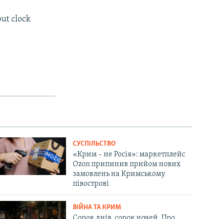
ut clock
СУСПІЛЬСТВО
«Крим – не Росія»: маркетплейс
Ozon припинив прийом нових
замовлень на Кримському
півострові
ВІЙНА ТА КРИМ
Сорок днів, сорок ночей. Про