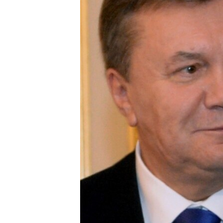
ВІДЕОУРОКИ «ELIFBE»
СВІДЧЕННЯ ОКУПАЦІЇ
УКРАЇНСЬКА ПРОБЛЕМА КРИМУ
ІНФОГРАФІКА