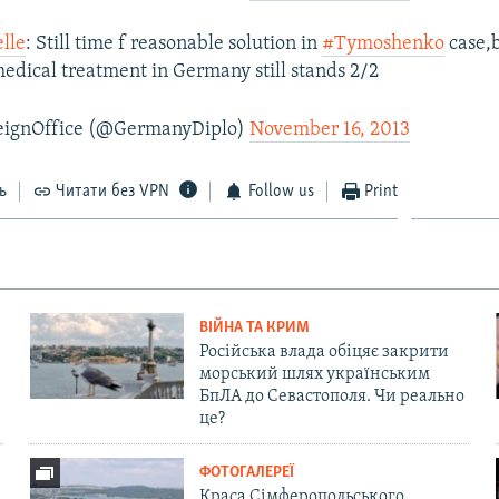
lle
: Still time f reasonable solution in
#Tymoshenko
case,b
 medical treatment in Germany still stands 2/2
ignOffice (@GermanyDiplo)
November 16, 2013
ь
Читати без VPN
Follow us
Print
ВІЙНА ТА КРИМ
Російська влада обіцяє закрити
морський шлях українським
БпЛА до Севастополя. Чи реально
це?
ФОТОГАЛЕРЕЇ
Краса Сімферопольського