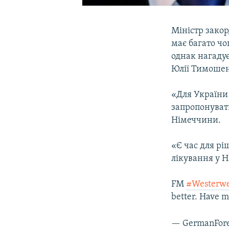
Міністр зако
має багато чо
однак нагаду
Юлії Тимошен
«Для України
запропонувати
Німеччини.
«Є час для р
лікування у Н
FM
#Westerwe
better. Have m
— GermanFore