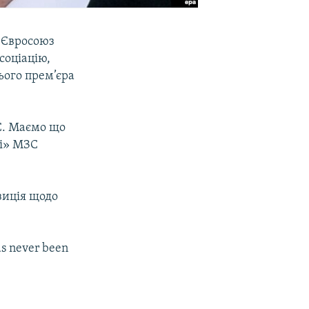
о Євросоюз
соціацію,
ього прем’єра
С. Маємо що
рі» МЗС
зиція щодо
s never been