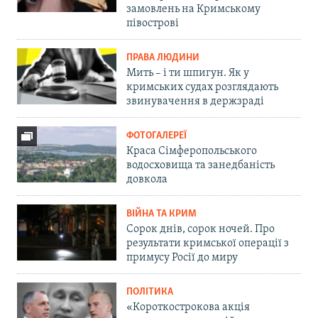
замовлень на Кримському
півострові
ПРАВА ЛЮДИНИ
Мить – і ти шпигун. Як у
кримських судах розглядають
звинувачення в держзраді
ФОТОГАЛЕРЕЇ
Краса Сімферопольського
водосховища та занедбаність
довкола
ВІЙНА ТА КРИМ
Сорок днів, сорок ночей. Про
результати кримської операції з
примусу Росії до миру
ПОЛІТИКА
«Короткострокова акція