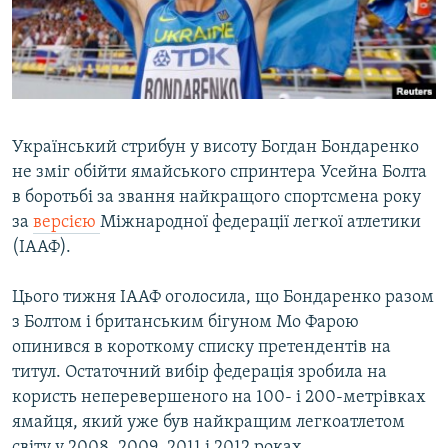
ВІДЕОУРОКИ «ELIFBE»
Русский
СВІДЧЕННЯ ОКУПАЦІЇ
Qırımtatar
УКРАЇНСЬКА ПРОБЛЕМА КРИМУ
ДОЛУЧАЙСЯ!
ІНФОГРАФІКА
Український стрибун у висоту Богдан Бондаренко
не зміг обійти ямайського спринтера Усейна Болта
в боротьбі за звання найкращого спортсмена року
Усі сайти RFE/RL
за
версією
Міжнародної федерації легкої атлетики
(ІААФ).
Цього тижня ІААФ оголосила, що Бондаренко разом
з Болтом і британським бігуном Мо Фарою
опинився в короткому списку претендентів на
титул. Остаточний вибір федерація зробила на
користь неперевершеного на 100- і 200-метрівках
ямайця, який уже був найкращим легкоатлетом
світу у 2008, 2009, 2011 і 2012 роках.