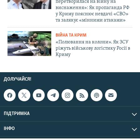
перетворилася на війну на
виснаження»: Як пропаганда РФ
у Криму пояснює невдачі «СВО»
та залякує «мінними атаками»
ВІЙНА ТА КРИМ
«Полювання на колони». Як ЗСУ
ріжуть військову логістику Росії в
Криму
ДОЛУЧАЙСЯ!
ПІДТРИМКА
ІНФО