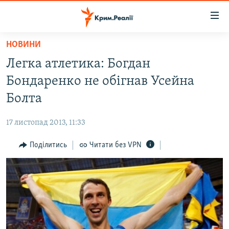
Доступність
посилання
Перейти
НОВИНИ
до
НОВИНИ
Легка атлетика: Богдан
основного
ВОДА.КРИМ
матеріалу
Бондаренко не обігнав Усейна
ВІДЕО ТА ФОТО
Перейти
Болта
до
ПОЛІТИКА
основної
17 листопад 2013, 11:33
БЛОГИ
навігації
Перейти
Поділитись
Читати без VPN
ПОГЛЯД
до
ІНТЕРВ'Ю
пошуку
ВСЕ ЗА ДЕНЬ
СПЕЦПРОЕКТИ
ЯК ОБІЙТИ БЛОКУВАННЯ
ДЕПОРТАЦІЯ