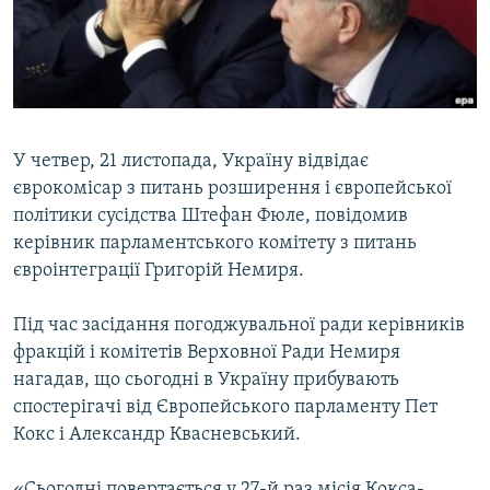
ВІДЕОУРОКИ «ELIFBE»
Русский
СВІДЧЕННЯ ОКУПАЦІЇ
Qırımtatar
УКРАЇНСЬКА ПРОБЛЕМА КРИМУ
ДОЛУЧАЙСЯ!
ІНФОГРАФІКА
У четвер, 21 листопада, Україну відвідає
єврокомісар з питань розширення і європейської
політики сусідства Штефан Фюле, повідомив
Усі сайти RFE/RL
керівник парламентського комітету з питань
євроінтеграції Григорій Немиря.
Під час засідання погоджувальної ради керівників
фракцій і комітетів Верховної Ради Немиря
нагадав, що сьогодні в Україну прибувають
спостерігачі від Європейського парламенту Пет
Кокс і Александр Квасневський.
«Сьогодні повертається у 27-й раз місія Кокса-