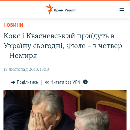
Доступність
посилання
Перейти
НОВИНИ
до
НОВИНИ
Кокс і Квасневський приїдуть в
основного
ВОДА.КРИМ
матеріалу
Україну сьогодні, Фюле – в четвер
ВІДЕО ТА ФОТО
Перейти
– Немиря
до
ПОЛІТИКА
основної
18 листопад 2013, 13:13
БЛОГИ
навігації
Перейти
Поділитись
Читати без VPN
ПОГЛЯД
до
ІНТЕРВ'Ю
пошуку
ВСЕ ЗА ДЕНЬ
СПЕЦПРОЕКТИ
ЯК ОБІЙТИ БЛОКУВАННЯ
ДЕПОРТАЦІЯ