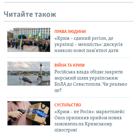
Читайте також
ПРАВА ЛЮДИНИ
«Крим – єдиний регіон, де
українці – меншість»: дискусія
навколо нової пам'ятної дати
ВІЙНА ТА КРИМ
Російська влада обіцяє закрити
морський шлях українським
БпЛА до Севастополя. Чи реально
це?
СУСПІЛЬСТВО
«Крим – не Росія»: маркетплейс
Ozon припинив прийом нових
замовлень на Кримському
півострові