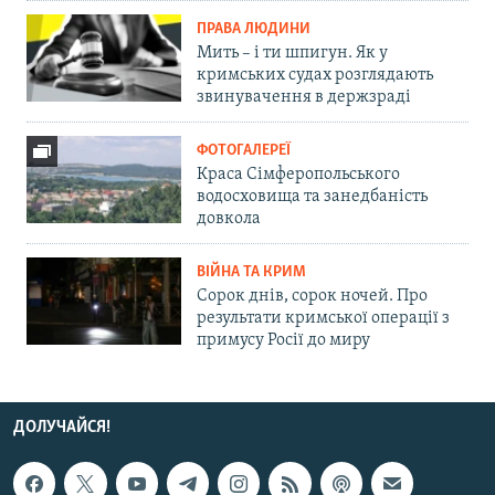
ПРАВА ЛЮДИНИ
Мить – і ти шпигун. Як у
кримських судах розглядають
звинувачення в держзраді
ФОТОГАЛЕРЕЇ
Краса Сімферопольського
водосховища та занедбаність
довкола
ВІЙНА ТА КРИМ
Сорок днів, сорок ночей. Про
результати кримської операції з
примусу Росії до миру
ДОЛУЧАЙСЯ!