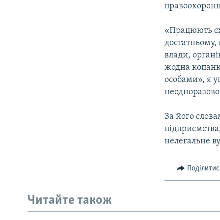
правоохоронц
«Працюють схе
достатньому, 
влади, органі
жодна копанк
особами», я у
неодноразово»
За його слова
підприємства
нелегальне в
Поділитис
Читайте також