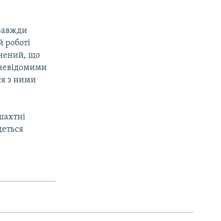
 завжди
й роботі
внений, що
«невідомими
ся з ними
 шахтні
деться