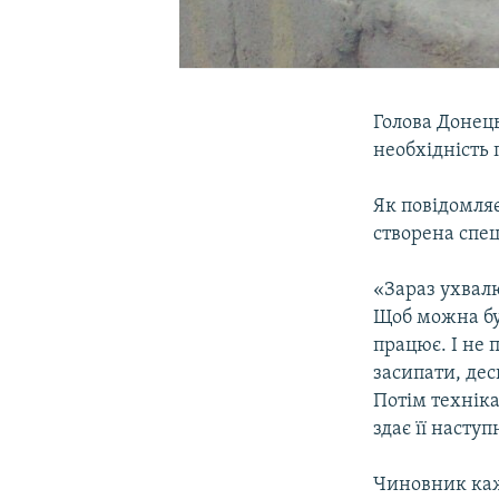
Голова Донец
необхідність
Як повідомля
створена спец
«Зараз ухвалю
Щоб можна бул
працює. І не 
засипати, дес
Потім технік
здає її наст
Чиновник каж