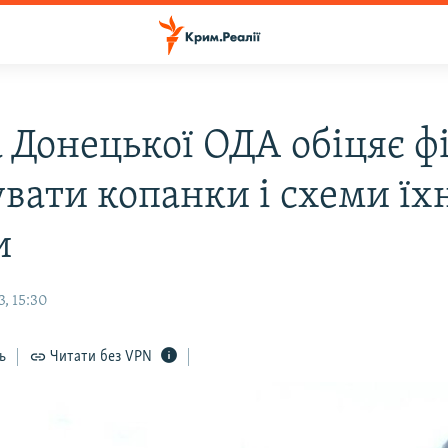
а Донецької ОДА обіцяє ф
вати копанки і схеми їх
и
, 15:30
ь
Читати без VPN