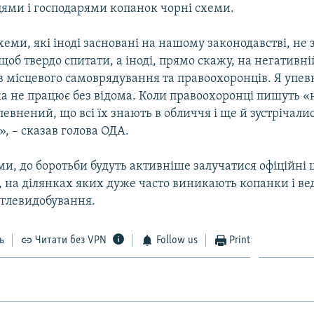
ями і господарями копанок чорні схеми.
ми, які іноді засновані на нашому законодавстві, не
щоб твердо спитати, а іноді, прямо скажу, на негативні
в місцевого самоврядування та правоохоронців. Я упе
а не працює без відома. Коли правоохоронці пишуть 
певнений, що всі їх знають в обличчя і ще й зустрічали
, – сказав голова ОДА.
ми, до боротьби будуть активніше залучатися офіційні
, на ділянках яких дуже часто виникають копанки і ве
углевидобування.
ь
Читати без VPN
Follow us
Print