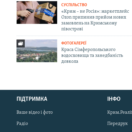
СУСПІЛЬСТВО
«Крим – не Росія»: маркетплейс
Ozon припинив прийом нових
замовлень на Кримському
півострові
ФОТОГАЛЕРЕЇ
Краса Сімферопольського
водосховища та занедбаність
довкола
Русский
ПІДТРИМКА
ІНФО
Qırımtatar
Ваше відео і фото
Крим.Реалії
ДОЛУЧАЙСЯ!
Радіо
Передрук