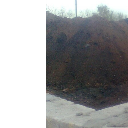
ВІДЕОУРОКИ «ELIFBE»
СВІДЧЕННЯ ОКУПАЦІЇ
УКРАЇНСЬКА ПРОБЛЕМА КРИМУ
ІНФОГРАФІКА