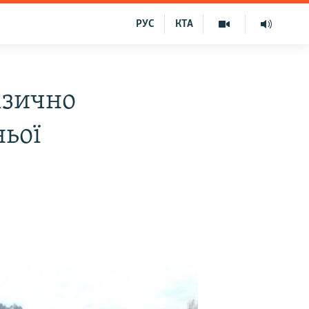
РУС
КТА
ізично
ньої