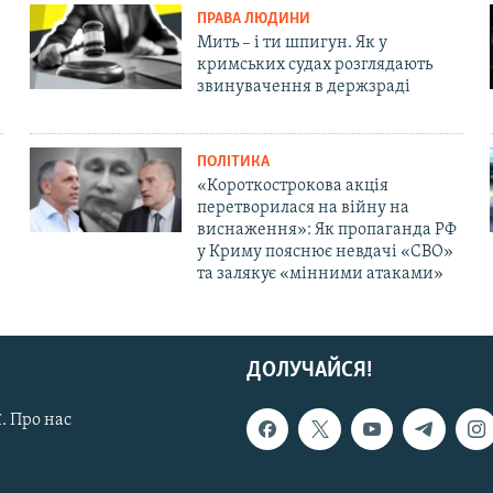
ПРАВА ЛЮДИНИ
Мить – і ти шпигун. Як у
кримських судах розглядають
звинувачення в держзраді
ПОЛІТИКА
«Короткострокова акція
перетворилася на війну на
виснаження»: Як пропаганда РФ
у Криму пояснює невдачі «СВО»
та залякує «мінними атаками»
ДОЛУЧАЙСЯ!
. Про нас