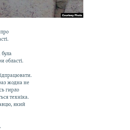
 про
сті.
 була
и області.
відпрацювати.
раз жодна не
сь гирло
ься техніка.
авцю, який
,