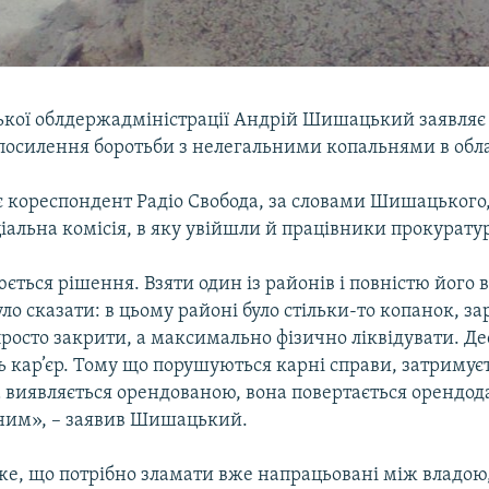
ької облдержадміністрації Андрій Шишацький заявляє
 посилення боротьби з нелегальними копальнями в обла
є кореспондент Радіо Свобода, за словами Шишацького,
іальна комісія, в яку увійшли й працівники прокуратур
ється рішення. Взяти один із районів і повністю його 
о сказати: в цьому районі було стільки-то копанок, за
просто закрити, а максимально фізично ліквідувати. Де
ь кар’єр. Тому що порушуються карні справи, затримуєт
а виявляється орендованою, вона повертається орендод
упним», – заявив Шишацький.
е, що потрібно зламати вже напрацьовані між владою