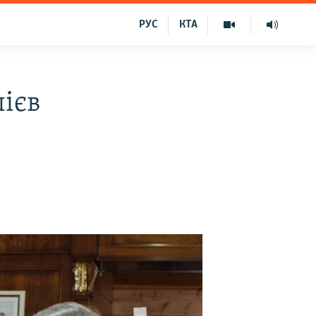
РУС
КТА
лієв