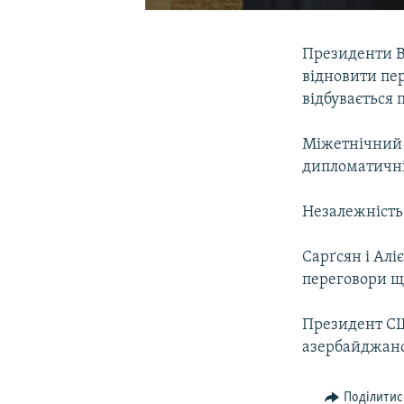
Президенти В
відновити пер
відбувається 
Міжетнічний 
дипломатичні 
Незалежність
Сарґсян і Алі
переговори що
Президент СШ
азербайджанс
Поділитис