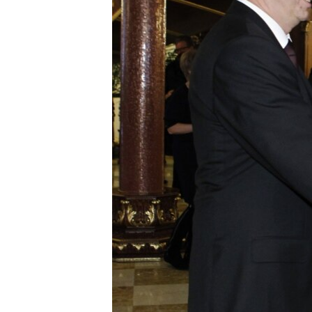
ВІДЕОУРОКИ «ELIFBE»
СВІДЧЕННЯ ОКУПАЦІЇ
УКРАЇНСЬКА ПРОБЛЕМА КРИМУ
ІНФОГРАФІКА