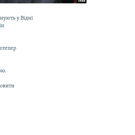
нують у Відні
їн
Дотепер
ою.
новити