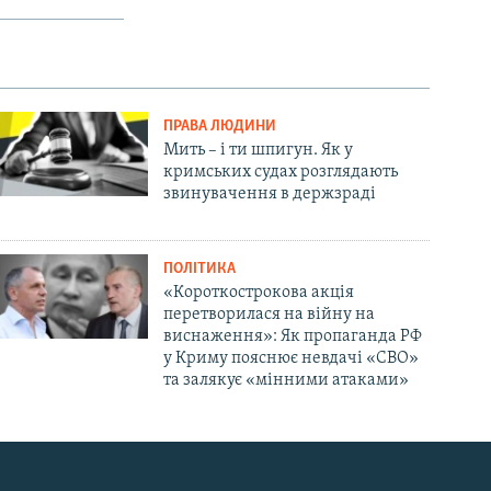
ПРАВА ЛЮДИНИ
Мить – і ти шпигун. Як у
кримських судах розглядають
звинувачення в держзраді
ПОЛІТИКА
«Короткострокова акція
перетворилася на війну на
виснаження»: Як пропаганда РФ
у Криму пояснює невдачі «СВО»
та залякує «мінними атаками»