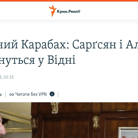
ий Карабах: Сарґсян і А
нуться у Відні
, 10:15
ь
Читати без VPN