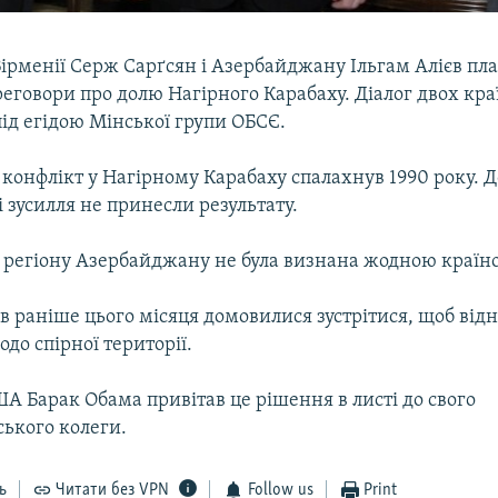
ірменії Серж Сарґсян і Азербайджану Ільгам Алієв пла
еговори про долю Нагірного Карабаху. Діалог двох кра
під егідою Мінської групи ОБСЄ.
конфлікт у Нагірному Карабаху спалахнув 1990 року. 
зусилля не принесли результату.
 регіону Азербайджану не була визнана жодною країн
єв раніше цього місяця домовилися зустрітися, щоб від
до спірної території.
А Барак Обама привітав це рішення в листі до свого
ького колеги.
ь
Читати без VPN
Follow us
Print