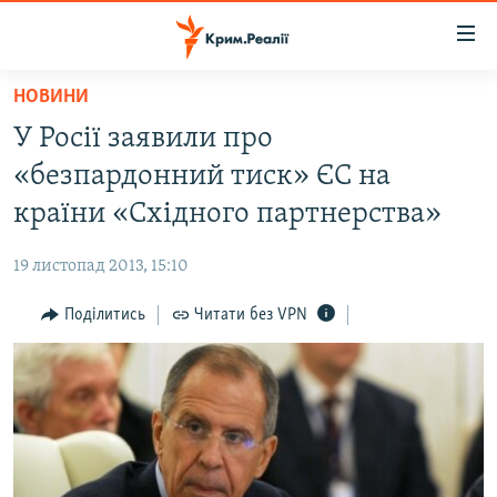
Доступність
посилання
Перейти
НОВИНИ
до
НОВИНИ
У Росії заявили про
основного
ВОДА.КРИМ
матеріалу
«безпардонний тиск» ЄС на
ВІДЕО ТА ФОТО
Перейти
країни «Східного партнерства»
до
ПОЛІТИКА
основної
19 листопад 2013, 15:10
БЛОГИ
навігації
Перейти
Поділитись
Читати без VPN
ПОГЛЯД
до
ІНТЕРВ'Ю
пошуку
ВСЕ ЗА ДЕНЬ
СПЕЦПРОЕКТИ
ЯК ОБІЙТИ БЛОКУВАННЯ
ДЕПОРТАЦІЯ