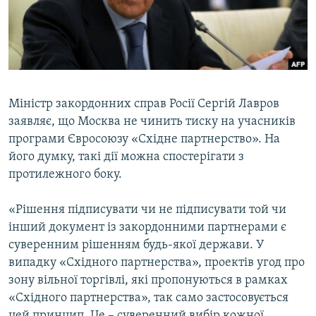
ВІДЕОУРОКИ «ELIFBE»
Русский
СВІДЧЕННЯ ОКУПАЦІЇ
Qırımtatar
УКРАЇНСЬКА ПРОБЛЕМА КРИМУ
ДОЛУЧАЙСЯ!
ІНФОГРАФІКА
Міністр закордонних справ Росії Сергій Лавров
заявляє, що Москва не чинить тиску на учасників
програми Євросоюзу «Східне партнерство». На
Усі сайти RFE/RL
його думку, такі дії можна спостерігати з
протилежного боку.
«Рішення підписувати чи не підписувати той чи
інший документ із закордонними партнерами є
суверенним рішенням будь-якої держави. У
випадку «Східного партнерства», проектів угод про
зону вільної торгівлі, які пропонуються в рамках
«Східного партнерства», так само застосовується
цей принцип. Це – суверенний вибір кожної