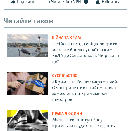
Поділитись
Читати без VPN
Follow us
Читайте також
ВІЙНА ТА КРИМ
Російська влада обіцяє закрити
морський шлях українським
БпЛА до Севастополя. Чи реально
це?
СУСПІЛЬСТВО
«Крим – не Росія»: маркетплейс
Ozon припинив прийом нових
замовлень на Кримському
півострові
ПРАВА ЛЮДИНИ
Мить – і ти шпигун. Як у
кримських судах розглядають