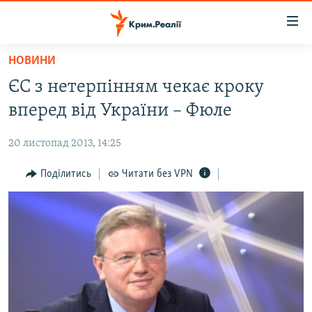
Доступність
посилання
Перейти
НОВИНИ
до
НОВИНИ
ЄС з нетерпінням чекає кроку
основного
ВОДА.КРИМ
матеріалу
вперед від України – Фюле
ВІДЕО ТА ФОТО
Перейти
до
20 листопад 2013, 14:25
ПОЛІТИКА
основної
БЛОГИ
Поділитись
Читати без VPN
навігації
Перейти
ПОГЛЯД
до
ІНТЕРВ'Ю
пошуку
ВСЕ ЗА ДЕНЬ
СПЕЦПРОЕКТИ
ЯК ОБІЙТИ БЛОКУВАННЯ
ДЕПОРТАЦІЯ