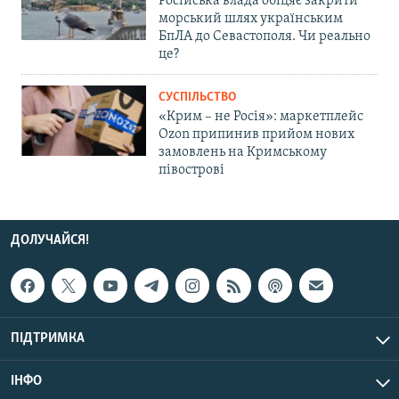
Російська влада обіцяє закрити
морський шлях українським
БпЛА до Севастополя. Чи реально
це?
СУСПІЛЬСТВО
«Крим – не Росія»: маркетплейс
Ozon припинив прийом нових
замовлень на Кримському
півострові
ДОЛУЧАЙСЯ!
ПІДТРИМКА
ІНФО