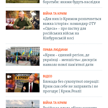
боротьби: якими будуть наслідки
ВІЙНА ТА КРИМ
«Для них із Кримом розпочнеться
важка історія»: командир ОТУ
«Одеса» – про пастку для
російських військ на
Кінбурнській косі
ПРАВА ЛЮДИНИ
«Крим – єдиний регіон, де
українці – меншість»: дискусія
навколо нової пам'ятної дати
ВІДЕО
Блокада без сухопутної операції:
Крим сам себе не заправить і не
прогодує | Крим.Реалії
ВІЙНА ТА КРИМ