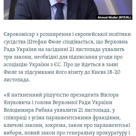
ВІДЕОУРОКИ «ELIFBE»
Русский
СВІДЧЕННЯ ОКУПАЦІЇ
Qırımtatar
УКРАЇНСЬКА ПРОБЛЕМА КРИМУ
Єврокомісар з розширення і європейської політики
ДОЛУЧАЙСЯ!
ІНФОГРАФІКА
сусідства Штефан Фюле сподівається, що Верховна
Рада України на засіданні 21 листопада ухвалить
три закони, необхідні для підписання угоди про
асоціацію України з ЄС. Про це йдеться в заяві
Усі сайти RFE/RL
Фюле за підсумками його візиту до Києва 18-20
листопада.
«Я натхненний рішучістю президента Віктора
Януковича і голови Верховної Ради України
Володимира Рибака ухвалити 21 листопада, у
співпраці з усіма парламентськими фракціями,
ключові закони, зокрема, закон про парламентські
вибори, новий закон про генеральну прокуратуру і