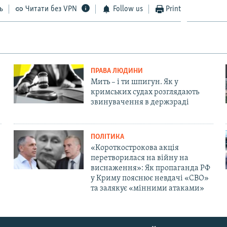
ь
Читати без VPN
Follow us
Print
ПРАВА ЛЮДИНИ
Мить – і ти шпигун. Як у
кримських судах розглядають
звинувачення в держзраді
ПОЛІТИКА
«Короткострокова акція
перетворилася на війну на
виснаження»: Як пропаганда РФ
у Криму пояснює невдачі «СВО»
та залякує «мінними атаками»