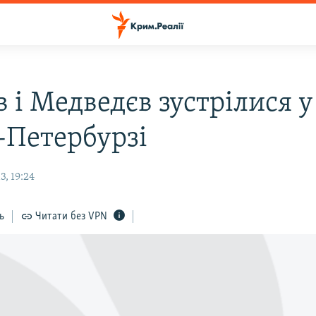
 і Медведєв зустрілися у
-Петербурзі
, 19:24
ь
Читати без VPN