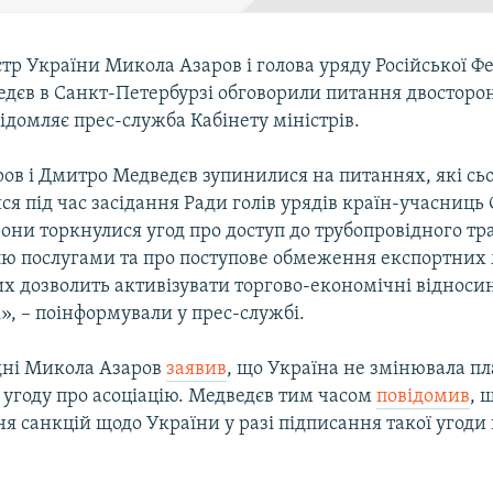
тр України Микола Азаров і голова уряду Російської Фе
дєв в Санкт-Петербурзі обговорили питання двосторо
відомляє прес-служба Кабінету міністрів.
ов і Дмитро Медведєв зупинилися на питаннях, які сь
я під час засідання Ради голів урядів країн-учасниць
они торкнулися угод про доступ до трубопровідного тр
влю послугами та про поступове обмеження експортних 
их дозволить активізувати торгово-економічні відноси
», – поінформували у прес-службі.
дні Микола Азаров
заявив
, що Україна не змінювала п
 угоду про асоціацію. Медведєв тим часом
повідомив
, 
 санкцій щодо України у разі підписання такої угоди 