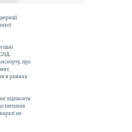
дерації
нньої
огодні
 СНД.
анспорту, про
мит,
ни в рамках
лан підписати
що питання
наразі не