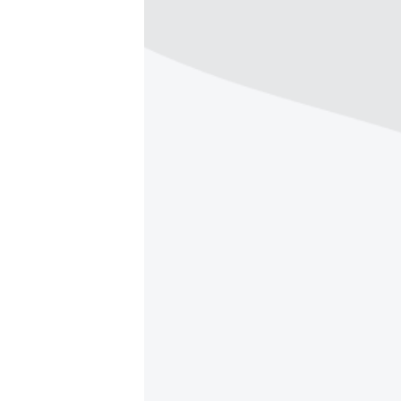
ВІДЕОУРОКИ «ELIFBE»
СВІДЧЕННЯ ОКУПАЦІЇ
УКРАЇНСЬКА ПРОБЛЕМА КРИМУ
ІНФОГРАФІКА