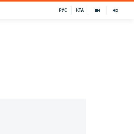
РУС
КТА