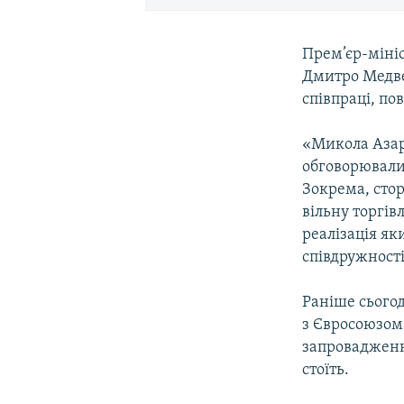
Прем’єр-мініс
Дмитро Медве
співпраці, по
«Микола Азар
обговорювалис
Зокрема, стор
вільну торгі
реалізація як
співдружності
Раніше сього
з Євросоюзом
запровадження
стоїть.