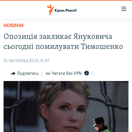
Доступність
посилання
Перейти
НОВИНИ
до
НОВИНИ
Опозиція закликає Януковича
основного
ВОДА.КРИМ
матеріалу
сьогодні помилувати Тимошенко
ВІДЕО ТА ФОТО
Перейти
до
21 листопад 2013, 11:47
ПОЛІТИКА
основної
БЛОГИ
Поділитись
Читати без VPN
навігації
Перейти
ПОГЛЯД
до
ІНТЕРВ'Ю
пошуку
ВСЕ ЗА ДЕНЬ
СПЕЦПРОЕКТИ
ЯК ОБІЙТИ БЛОКУВАННЯ
ДЕПОРТАЦІЯ