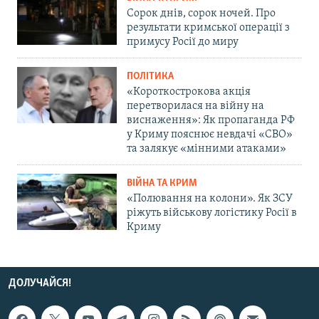
Сорок днів, сорок ночей. Про
результати кримської операції з
примусу Росії до миру
ПОЛІТИКА
«Короткострокова акція
перетворилася на війну на
виснаження»: Як пропаганда РФ
у Криму пояснює невдачі «СВО»
та залякує «мінними атаками»
ВІЙНА ТА КРИМ
«Полювання на колони». Як ЗСУ
ріжуть військову логістику Росії в
Криму
ДОЛУЧАЙСЯ!