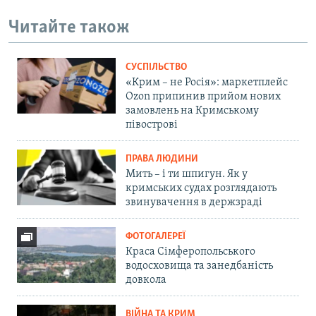
Читайте також
СУСПІЛЬСТВО
«Крим – не Росія»: маркетплейс
Ozon припинив прийом нових
замовлень на Кримському
півострові
ПРАВА ЛЮДИНИ
Мить – і ти шпигун. Як у
кримських судах розглядають
звинувачення в держзраді
ФОТОГАЛЕРЕЇ
Краса Сімферопольського
водосховища та занедбаність
довкола
ВІЙНА ТА КРИМ