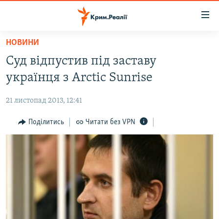
Доступність
посилання
Перейти
НОВИНИ
до
НОВИНИ
Суд відпустив під заставу
основного
ВОДА.КРИМ
матеріалу
українця з Arctic Sunrise
ВІДЕО ТА ФОТО
Перейти
до
21 листопад 2013, 12:41
ПОЛІТИКА
основної
БЛОГИ
Поділитись
Читати без VPN
навігації
Перейти
ПОГЛЯД
до
ІНТЕРВ'Ю
пошуку
ВСЕ ЗА ДЕНЬ
СПЕЦПРОЕКТИ
ЯК ОБІЙТИ БЛОКУВАННЯ
ДЕПОРТАЦІЯ