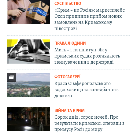
СУСПІЛЬСТВО
«Крим – не Росія»: маркетплейс
Ozon припинив прийом нових
замовлень на Кримському
півострові
ПРАВА ЛЮДИНИ
Мить – і ти шпигун. Як у
кримських судах розглядають
звинувачення в держзраді
ФОТОГАЛЕРЕЇ
Краса Сімферопольського
водосховища та занедбаність
довкола
ВІЙНА ТА КРИМ
Сорок днів, сорок ночей. Про
результати кримської операції з
примусу Росії до миру