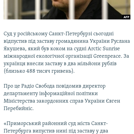
ВІДЕОУРОКИ «ELIFBE»
Русский
СВІДЧЕННЯ ОКУПАЦІЇ
Qırımtatar
УКРАЇНСЬКА ПРОБЛЕМА КРИМУ
Суд у російському Санкт-Петербурзі сьогодні
ДОЛУЧАЙСЯ!
ІНФОГРАФІКА
відпустив під заставу громадянина України Руслана
Якушева, який був коком на судні Arctic Sunrise
міжнародної екологічної організації Greenpeace. За
українця внесли заставу в два мільйони рублів
Усі сайти RFE/RL
(близько 488 тисяч гривень).
Про це Радіо Свобода повідомив директор
департаменту інформаційної політики
Міністерства закордонних справ України Євген
Перебийніс.
«Приморський районний суд міста Санкт-
Петербурга випустив нині під заставу у два