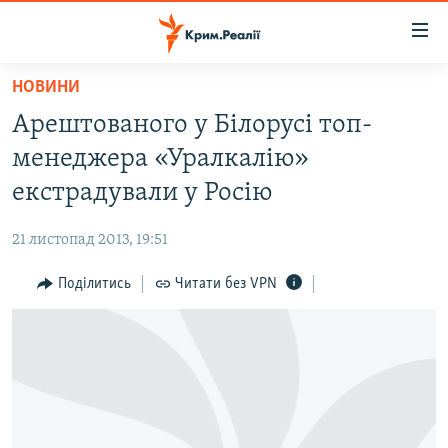
Доступність
посилання
Перейти
НОВИНИ
до
НОВИНИ
Арештованого у Білорусі топ-
основного
ВОДА.КРИМ
матеріалу
менеджера «Уралкалію»
ВІДЕО ТА ФОТО
Перейти
екстрадували у Росію
до
ПОЛІТИКА
основної
21 листопад 2013, 19:51
БЛОГИ
навігації
Перейти
Поділитись
Читати без VPN
ПОГЛЯД
до
ІНТЕРВ'Ю
пошуку
ВСЕ ЗА ДЕНЬ
СПЕЦПРОЕКТИ
ЯК ОБІЙТИ БЛОКУВАННЯ
ДЕПОРТАЦІЯ