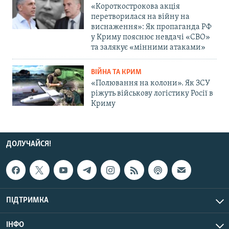
«Короткострокова акція
перетворилася на війну на
виснаження»: Як пропаганда РФ
у Криму пояснює невдачі «СВО»
та залякує «мінними атаками»
ВІЙНА ТА КРИМ
«Полювання на колони». Як ЗСУ
ріжуть військову логістику Росії в
Криму
ДОЛУЧАЙСЯ!
ПІДТРИМКА
ІНФО