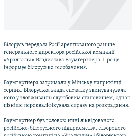
ВІДЕОУРОКИ «ELIFBE»
Русский
СВІДЧЕННЯ ОКУПАЦІЇ
Qırımtatar
УКРАЇНСЬКА ПРОБЛЕМА КРИМУ
ДОЛУЧАЙСЯ!
ІНФОГРАФІКА
Білорусь передала Росії арештованого раніше
генерального директора російської компанії
«Уралкалій» Владислава Баумґертнера. Про це
Усі сайти RFE/RL
інформує білоруське телебачення.
Баумґертнера затримали у Мінську наприкінці
серпня. Білоруська влада спочатку звинувачувала
його у зловживанні службовим становищем, однак
пізніше перекваліфікувала справу на розкрадання.
Баумґертнер був головою нині ліквідованого
російсько-білоруського підприємства, створеного
російською компанією «Уралкалій» і білоруською –