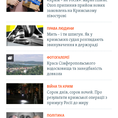
«Крим – не Росія»: маркетплейс
Ozon припинив прийом нових
замовлень на Кримському
півострові
ПРАВА ЛЮДИНИ
Мить – і ти шпигун. Як у
кримських судах розглядають
звинувачення в держзраді
ФОТОГАЛЕРЕЇ
Краса Сімферопольського
водосховища та занедбаність
довкола
ВІЙНА ТА КРИМ
Сорок днів, сорок ночей. Про
результати кримської операції з
примусу Росії до миру
ПОЛІТИКА