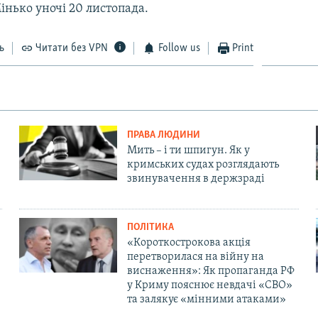
інько уночі 20 листопада.
ь
Читати без VPN
Follow us
Print
ПРАВА ЛЮДИНИ
Мить – і ти шпигун. Як у
кримських судах розглядають
звинувачення в держзраді
ПОЛІТИКА
«Короткострокова акція
перетворилася на війну на
виснаження»: Як пропаганда РФ
у Криму пояснює невдачі «СВО»
та залякує «мінними атаками»