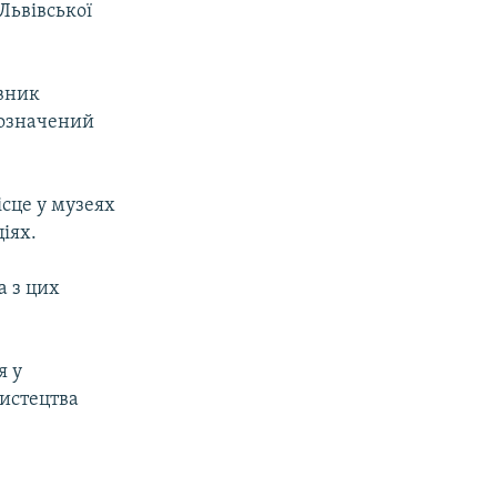
Львівської
авник
позначений
ісце у музеях
іях.
а з цих
я у
истецтва