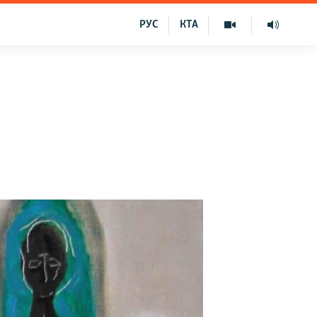
РУС
КТА