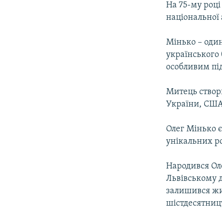
На 75-му роц
національної
Мінько – один
українського
особливим пі
Митець створи
України, США,
Олег Мінько є
унікальних р
Народився Оле
Львівському 
залишився жи
шістдесятницт