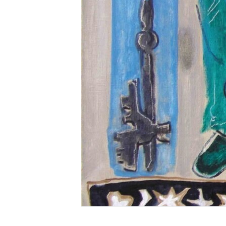
ВІДЕОУРОКИ «ELIFBE»
СВІДЧЕННЯ ОКУПАЦІЇ
УКРАЇНСЬКА ПРОБЛЕМА КРИМУ
ІНФОГРАФІКА