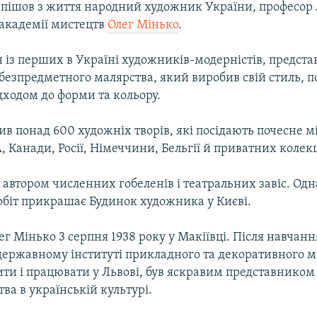
і пішов з життя народний художник України, професор 
 академії мистецтв
Олег Мінько
.
 із перших в Україні художників-модерністів, предст
 безпредметного малярства, який виробив свій стиль, 
дходом до форми та кольору.
в понад 600 художніх творів, які посідають почесне м
 Канади, Росії, Німеччини, Бельгії й приватних колекц
 автором численних гобеленів і театральних завіс. Одн
обіт прикрашає Будинок художника у Києві.
г Мінько 3 серпня 1938 року у Макіївці. Після навчанн
державному інституті прикладного та декоративного м
ти і працювати у Львові, був яскравим представником
ва в українській культурі.