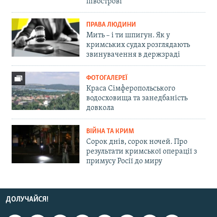
півострові
ПРАВА ЛЮДИНИ
Мить – і ти шпигун. Як у
кримських судах розглядають
звинувачення в держзраді
ФОТОГАЛЕРЕЇ
Краса Сімферопольського
водосховища та занедбаність
довкола
ВІЙНА ТА КРИМ
Сорок днів, сорок ночей. Про
результати кримської операції з
примусу Росії до миру
ДОЛУЧАЙСЯ!