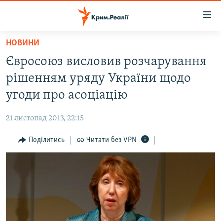
Доступність
посилання
Перейти
НОВИНИ
до
НОВИНИ
Євросоюз висловив розчарування
основного
ВОДА.КРИМ
матеріалу
рішенням уряду України щодо
ВІДЕО ТА ФОТО
Перейти
угоди про асоціацію
до
ПОЛІТИКА
основної
21 листопад 2013, 22:15
БЛОГИ
навігації
Перейти
Поділитись
Читати без VPN
ПОГЛЯД
до
ІНТЕРВ'Ю
пошуку
ВСЕ ЗА ДЕНЬ
СПЕЦПРОЕКТИ
ЯК ОБІЙТИ БЛОКУВАННЯ
ДЕПОРТАЦІЯ