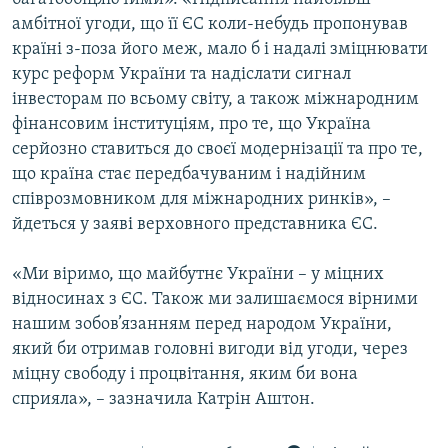
амбітної угоди, що її ЄС коли-небудь пропонував
країні з-поза його меж, мало б і надалі зміцнювати
курс реформ України та надіслати сигнал
інвесторам по всьому світу, а також міжнародним
фінансовим інституціям, про те, що Україна
серйозно ставиться до своєї модернізації та про те,
що країна стає передбачуваним і надійним
співрозмовником для міжнародних ринків», –
йдеться у заяві верховного представника ЄС.
«Ми віримо, що майбутнє України – у міцних
відносинах з ЄС. Також ми залишаємося вірними
нашим зобов’язанням перед народом України,
який би отримав головні вигоди від угоди, через
міцну свободу і процвітання, яким би вона
сприяла», – зазначила Катрін Аштон.