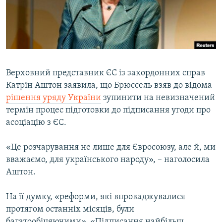
ВІДЕОУРОКИ «ELIFBE»
Русский
СВІДЧЕННЯ ОКУПАЦІЇ
Qırımtatar
УКРАЇНСЬКА ПРОБЛЕМА КРИМУ
ДОЛУЧАЙСЯ!
ІНФОГРАФІКА
Верховний представник ЄС із закордонних справ
Катрін Аштон заявила, що Брюссель взяв до відома
рішення уряду України
зупинити на невизначений
Усі сайти RFE/RL
термін процес підготовки до підписання угоди про
асоціацію з ЄС.
«Це розчарування не лише для Євросоюзу, але й, ми
вважаємо, для українського народу», – наголосила
Аштон.
На її думку, «реформи, які впроваджувалися
протягом останніх місяців, були
багатообіцяючими». «Підписання найбільш