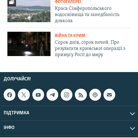
ФОТОГАЛЕРЕЇ
Краса Сімферопольського
водосховища та занедбаність
довкола
ВІЙНА ТА КРИМ
Сорок днів, сорок ночей. Про
результати кримської операції з
примусу Росії до миру
ДОЛУЧАЙСЯ!
ПІДТРИМКА
ІНФО