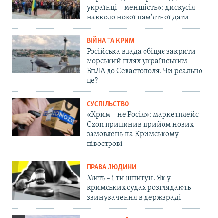
українці – меншість»: дискусія
навколо нової пам'ятної дати
ВІЙНА ТА КРИМ
Російська влада обіцяє закрити
морський шлях українським
БпЛА до Севастополя. Чи реально
це?
СУСПІЛЬСТВО
«Крим – не Росія»: маркетплейс
Ozon припинив прийом нових
замовлень на Кримському
півострові
ПРАВА ЛЮДИНИ
Мить – і ти шпигун. Як у
кримських судах розглядають
звинувачення в держзраді