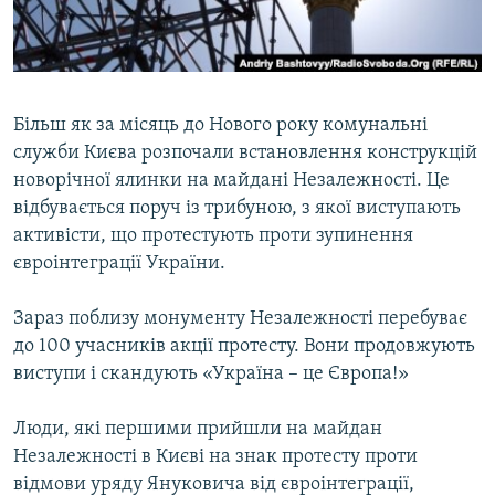
ВІДЕОУРОКИ «ELIFBE»
Русский
СВІДЧЕННЯ ОКУПАЦІЇ
Qırımtatar
УКРАЇНСЬКА ПРОБЛЕМА КРИМУ
Більш як за місяць до Нового року комунальні
ДОЛУЧАЙСЯ!
ІНФОГРАФІКА
служби Києва розпочали встановлення конструкцій
новорічної ялинки на майдані Незалежності. Це
відбувається поруч із трибуною, з якої виступають
активісти, що протестують проти зупинення
Усі сайти RFE/RL
євроінтеграції України.
Зараз поблизу монументу Незалежності перебуває
до 100 учасників акції протесту. Вони продовжують
виступи і скандують «Україна – це Європа!»
Люди, які першими прийшли на майдан
Незалежності в Києві на знак протесту проти
відмови уряду Януковича від євроінтеграції,