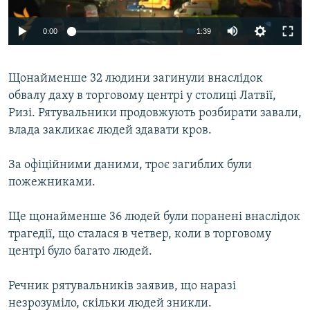
ВІДЕОУРОКИ «ELIFBE»
Русский
0:00
1:39
СВІДЧЕННЯ ОКУПАЦІЇ
Qırımtatar
УКРАЇНСЬКА ПРОБЛЕМА КРИМУ
Щонайменше 32 людини загинули внаслідок
ДОЛУЧАЙСЯ!
ІНФОГРАФІКА
обвалу даху в торговому центрі у столиці Латвії,
Ризі. Рятувальники продовжують розбирати завали,
влада закликає людей здавати кров.
Усі сайти RFE/RL
За офіційними даними, троє загиблих були
пожежниками.
Ще щонайменше 36 людей були поранені внаслідок
трагедії, що сталася в четвер, коли в торговому
центрі було багато людей.
Речник рятувальників заявив, що наразі
незрозуміло, скільки людей зникли.