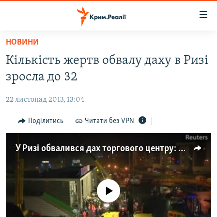
Доступність
посилання
Перейти
НОВИНИ
до
НОВИНИ
Кількість жертв обвалу даху в Ризі
основного
ВОДА.КРИМ
матеріалу
зросла до 32
ВІДЕО ТА ФОТО
Перейти
до
22 листопад 2013, 13:04
ПОЛІТИКА
основної
БЛОГИ
Поділитись
Читати без VPN
навігації
Перейти
ПОГЛЯД
до
У Ризі обвалився дах торгового центру: десятки загиблих
ІНТЕРВ'Ю
пошуку
ВСЕ ЗА ДЕНЬ
СПЕЦПРОЕКТИ
No media source currently available
ЯК ОБІЙТИ БЛОКУВАННЯ
ДЕПОРТАЦІЯ