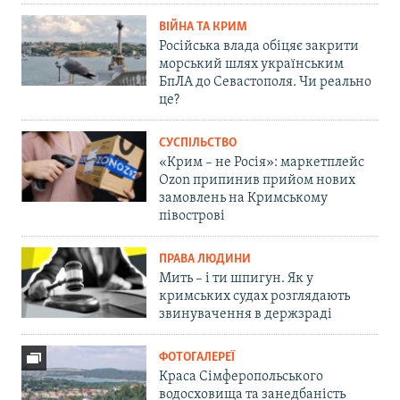
ВІЙНА ТА КРИМ
Російська влада обіцяє закрити
морський шлях українським
БпЛА до Севастополя. Чи реально
це?
СУСПІЛЬСТВО
«Крим – не Росія»: маркетплейс
Ozon припинив прийом нових
замовлень на Кримському
півострові
ПРАВА ЛЮДИНИ
Мить – і ти шпигун. Як у
кримських судах розглядають
звинувачення в держзраді
ФОТОГАЛЕРЕЇ
Краса Сімферопольського
водосховища та занедбаність