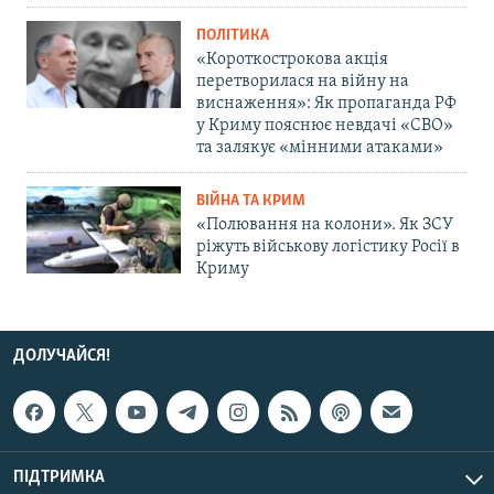
ПОЛІТИКА
«Короткострокова акція
перетворилася на війну на
виснаження»: Як пропаганда РФ
у Криму пояснює невдачі «СВО»
та залякує «мінними атаками»
ВІЙНА ТА КРИМ
«Полювання на колони». Як ЗСУ
ріжуть військову логістику Росії в
Криму
ДОЛУЧАЙСЯ!
ПІДТРИМКА