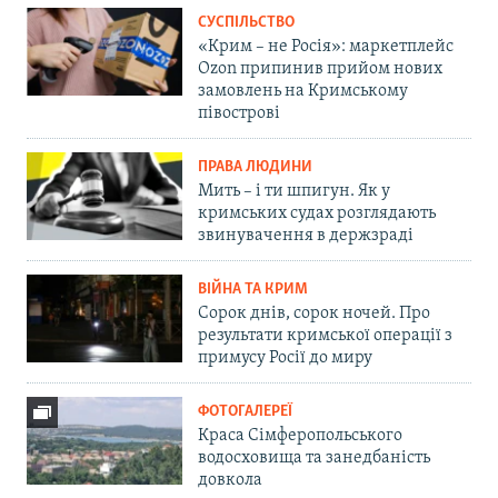
СУСПІЛЬСТВО
«Крим – не Росія»: маркетплейс
Ozon припинив прийом нових
замовлень на Кримському
півострові
ПРАВА ЛЮДИНИ
Мить – і ти шпигун. Як у
кримських судах розглядають
звинувачення в держзраді
ВІЙНА ТА КРИМ
Сорок днів, сорок ночей. Про
результати кримської операції з
примусу Росії до миру
ФОТОГАЛЕРЕЇ
Краса Сімферопольського
водосховища та занедбаність
довкола