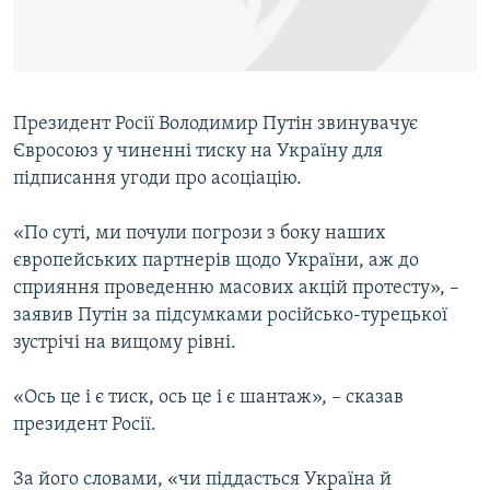
ВІДЕОУРОКИ «ELIFBE»
Русский
СВІДЧЕННЯ ОКУПАЦІЇ
Qırımtatar
УКРАЇНСЬКА ПРОБЛЕМА КРИМУ
Президент Росії Володимир Путін звинувачує
ДОЛУЧАЙСЯ!
ІНФОГРАФІКА
Євросоюз у чиненні тиску на Україну для
підписання угоди про асоціацію.
«По суті, ми почули погрози з боку наших
Усі сайти RFE/RL
європейських партнерів щодо України, аж до
сприяння проведенню масових акцій протесту», –
заявив Путін за підсумками російсько-турецької
зустрічі на вищому рівні.
«Ось це і є тиск, ось це і є шантаж», – сказав
президент Росії.
За його словами, «чи піддасться Україна й