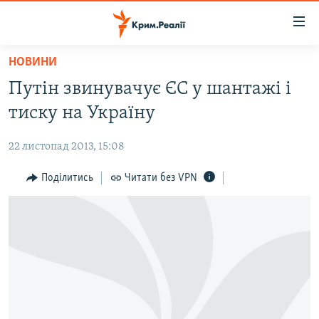
Доступність
посилання
Перейти
НОВИНИ
до
НОВИНИ
Путін звинувачує ЄС у шантажі і
основного
ВОДА.КРИМ
матеріалу
тиску на Україну
ВІДЕО ТА ФОТО
Перейти
до
22 листопад 2013, 15:08
ПОЛІТИКА
основної
БЛОГИ
Поділитись
Читати без VPN
навігації
Перейти
ПОГЛЯД
до
ІНТЕРВ'Ю
пошуку
ВСЕ ЗА ДЕНЬ
СПЕЦПРОЕКТИ
ЯК ОБІЙТИ БЛОКУВАННЯ
ДЕПОРТАЦІЯ