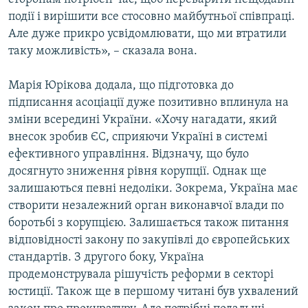
події і вирішити все стосовно майбутньої співпраці.
Але дуже прикро усвідомлювати, що ми втратили
таку можливість», – сказала вона.
Марія Юрікова додала, що підготовка до
підписання асоціації дуже позитивно вплинула на
зміни всередині України. «Хочу нагадати, який
внесок зробив ЄС, сприяючи Україні в системі
ефективного управління. Відзначу, що було
досягнуто зниження рівня корупції. Однак ще
залишаються певні недоліки. Зокрема, Україна має
створити незалежний орган виконавчої влади по
боротьбі з корупцією. Залишається також питання
відповідності закону по закупівлі до європейських
стандартів. З другого боку, Україна
продемонструвала рішучість реформи в секторі
юстиції. Також ще в першому читані був ухвалений