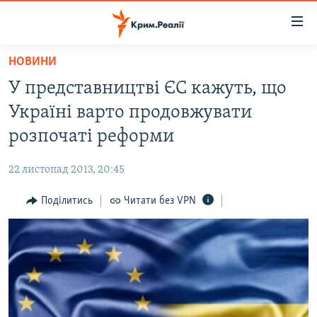
Доступність
посилання
Перейти
НОВИНИ
до
НОВИНИ
У представництві ЄС кажуть, що
основного
ВОДА.КРИМ
матеріалу
Україні варто продовжувати
ВІДЕО ТА ФОТО
Перейти
розпочаті реформи
до
ПОЛІТИКА
основної
22 листопад 2013, 20:45
БЛОГИ
навігації
Перейти
Поділитись
Читати без VPN
ПОГЛЯД
до
ІНТЕРВ'Ю
пошуку
ВСЕ ЗА ДЕНЬ
СПЕЦПРОЕКТИ
ЯК ОБІЙТИ БЛОКУВАННЯ
ДЕПОРТАЦІЯ