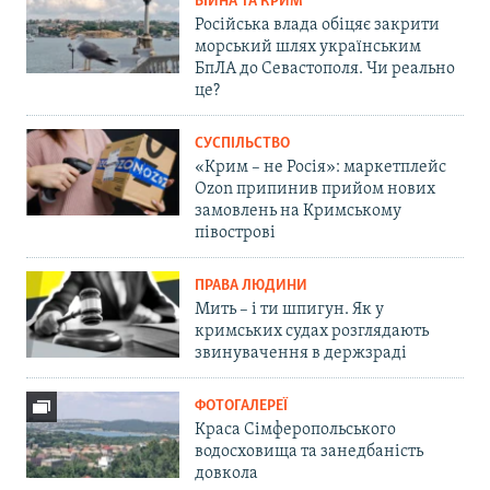
ВІЙНА ТА КРИМ
Російська влада обіцяє закрити
морський шлях українським
БпЛА до Севастополя. Чи реально
це?
СУСПІЛЬСТВО
«Крим – не Росія»: маркетплейс
Ozon припинив прийом нових
замовлень на Кримському
півострові
ПРАВА ЛЮДИНИ
Мить – і ти шпигун. Як у
кримських судах розглядають
звинувачення в держзраді
ФОТОГАЛЕРЕЇ
Краса Сімферопольського
водосховища та занедбаність
довкола