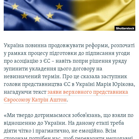
ВІДЕОУРОКИ «ELIFBE»
Русский
СВІДЧЕННЯ ОКУПАЦІЇ
Qırımtatar
УКРАЇНСЬКА ПРОБЛЕМА КРИМУ
ДОЛУЧАЙСЯ!
ІНФОГРАФІКА
Україна повинна продовжувати реформи, розпочаті
у рамках процесу підготовки до підписання угоди
про асоціацію з ЄС – навіть попри рішення уряду
Усі сайти RFE/RL
зупинити укладення цього договору на
невизначений термін. Про це сказала заступник
голови представництва ЄС в Україні Марія Юрікова,
нагадуючи текст
заяви верховного представника
Євросоюзу Катрін Аштон
.
«Ми твердо дотримаємося зобов’язань, що взяли по
відношенню до України. На даному етапі треба
діяти чітко і прагматично, не емоційно. Всім
сторонам потрібен час, щоб переварити нещодавні