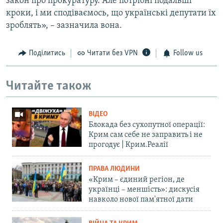
закон про прокуратуру. Але потрібні подальші
кроки, і ми сподіваємось, що українські депутати їх
зроблять», – зазначила вона.
Поділитись
Читати без VPN
Follow us
Читайте також
ВІДЕО
Блокада без сухопутної операції:
Крим сам себе не заправить і не
прогодує | Крим.Реалії
ПРАВА ЛЮДИНИ
«Крим – єдиний регіон, де
українці – меншість»: дискусія
навколо нової пам'ятної дати