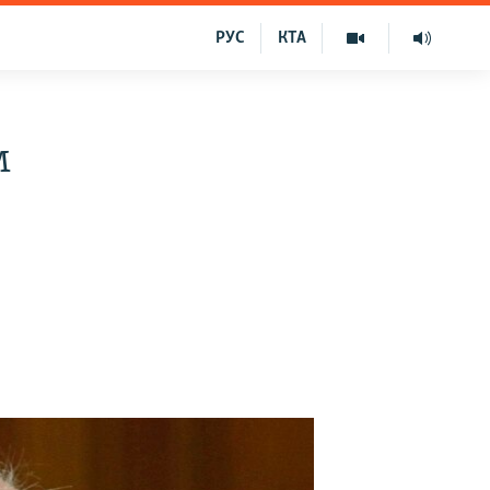
РУС
КТА
м