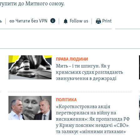
тупити до Митного союзу.
ь
Читати без VPN
Follow us
Print
ПРАВА ЛЮДИНИ
Мить – і ти шпигун. Як у
кримських судах розглядають
звинувачення в держзраді
ПОЛІТИКА
«Короткострокова акція
перетворилася на війну на
виснаження»: Як пропаганда РФ
у Криму пояснює невдачі «СВО»
та залякує «мінними атаками»