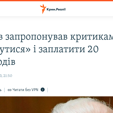
в запропонував критика
утися» і заплатити 20
рдів
, 21:50
ь
Читати без VPN