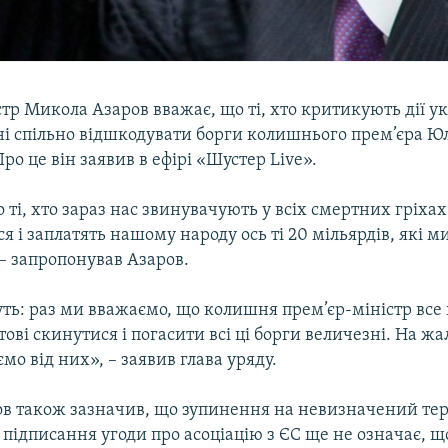
тр Микола Азаров вважає, що ті, хто критикують дії ук
ні спільно відшкодувати борги колишнього прем’єра Юл
о це він заявив в ефірі «Шустер Live».
о ті, хто зараз нас звинувачують у всіх смертних гріх
я і заплатять нашому народу ось ті 20 мільярдів, які 
, – запропонував Азаров.
ть: раз ми вважаємо, що колишня прем’єр-міністр все
тові скинутися і погасити всі ці борги величезні. На жа
ємо від них», – заявив глава уряду.
в також зазначив, що зупинення на невизначений тер
 підписання угоди про асоціацію з ЄС ще не означає, щ