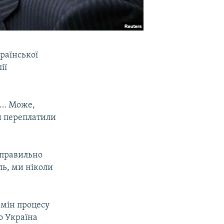
раїнської
ії
ах… Може,
ми переплатили
 правильно
ль, ми ніколи
мін процесу
о Україна