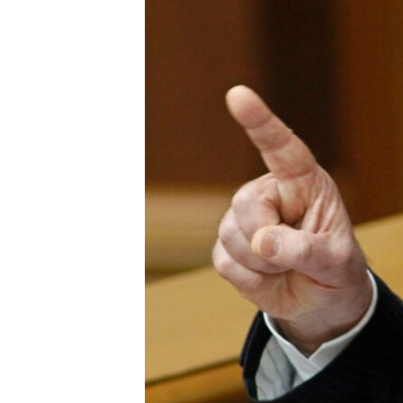
ВІДЕОУРОКИ «ELIFBE»
СВІДЧЕННЯ ОКУПАЦІЇ
УКРАЇНСЬКА ПРОБЛЕМА КРИМУ
ІНФОГРАФІКА