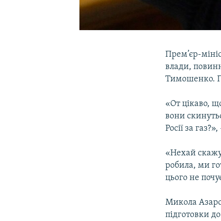
Прем’єр-мініс
влади, повин
Тимошенко. Пр
«От цікаво, щ
вони скинутьс
Росії за газ?»
«Нехай скажу
робила, ми го
цього не почу
Микола Азаро
підготовки до