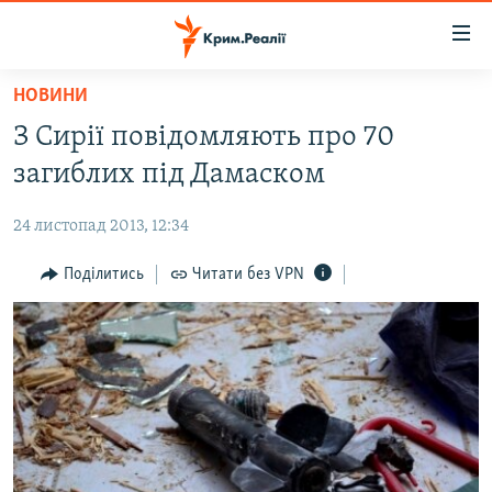
Доступність
посилання
Перейти
НОВИНИ
до
НОВИНИ
З Сирії повідомляють про 70
основного
ВОДА.КРИМ
матеріалу
загиблих під Дамаском
ВІДЕО ТА ФОТО
Перейти
до
24 листопад 2013, 12:34
ПОЛІТИКА
основної
БЛОГИ
Поділитись
Читати без VPN
навігації
Перейти
ПОГЛЯД
до
ІНТЕРВ'Ю
пошуку
ВСЕ ЗА ДЕНЬ
СПЕЦПРОЕКТИ
ЯК ОБІЙТИ БЛОКУВАННЯ
ДЕПОРТАЦІЯ