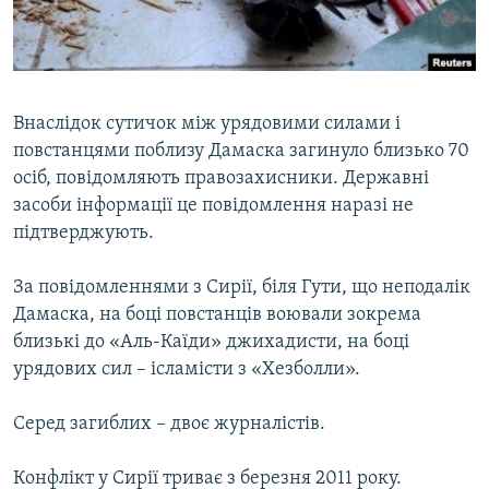
ВІДЕОУРОКИ «ELIFBE»
Русский
СВІДЧЕННЯ ОКУПАЦІЇ
Qırımtatar
УКРАЇНСЬКА ПРОБЛЕМА КРИМУ
Внаслідок сутичок між урядовими силами і
ДОЛУЧАЙСЯ!
ІНФОГРАФІКА
повстанцями поблизу Дамаска загинуло близько 70
осіб, повідомляють правозахисники. Державні
засоби інформації це повідомлення наразі не
підтверджують.
Усі сайти RFE/RL
За повідомленнями з Сирії, біля Гути, що неподалік
Дамаска, на боці повстанців воювали зокрема
близькі до «Аль-Каїди» джихадисти, на боці
урядових сил – ісламісти з «Хезболли».
Серед загиблих – двоє журналістів.
Конфлікт у Сирії триває з березня 2011 року.