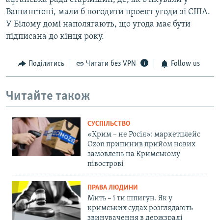
Вашингтоні, мали б погодити проект угоди зі США.
У Білому домі наполягають, що угода має бути
підписана до кінця року.
Поділитись
Читати без VPN
Follow us
Читайте також
СУСПІЛЬСТВО
«Крим – не Росія»: маркетплейс
Ozon припинив прийом нових
замовлень на Кримському
півострові
ПРАВА ЛЮДИНИ
Мить – і ти шпигун. Як у
кримських судах розглядають
звинувачення в держзраді