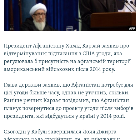
ВІДЕОУРОКИ «ELIFBE»
Русский
СВІДЧЕННЯ ОКУПАЦІЇ
Qırımtatar
УКРАЇНСЬКА ПРОБЛЕМА КРИМУ
ДОЛУЧАЙСЯ!
ІНФОГРАФІКА
Президент Афганістану Хамід Карзай заявив про
відтермінування підписання з США угоди, яка
регулювала б присутність на афганській території
Усі сайти RFE/RL
американський військових після 2014 року.
Глава держави заявив, що Афганістан потребує для
цієї угоди більше часу, однак не уточнив, скільки.
Раніше речник Карзая повідомив, що Афганістан
планує повернутися до проекту угоди після виборів
президента, які відбудуться у країні у 2014 році.
Сьогодні у Кабулі завершилася Лойя Джирга –
афганська рада старійшин, де, як очікували у