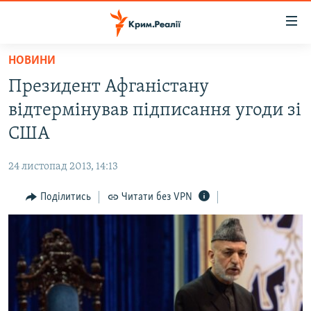
Доступність
посилання
Перейти
НОВИНИ
до
НОВИНИ
Президент Афганістану
основного
ВОДА.КРИМ
матеріалу
відтермінував підписання угоди зі
ВІДЕО ТА ФОТО
Перейти
США
до
ПОЛІТИКА
основної
24 листопад 2013, 14:13
БЛОГИ
навігації
Перейти
Поділитись
Читати без VPN
ПОГЛЯД
до
ІНТЕРВ'Ю
пошуку
ВСЕ ЗА ДЕНЬ
СПЕЦПРОЕКТИ
ЯК ОБІЙТИ БЛОКУВАННЯ
ДЕПОРТАЦІЯ