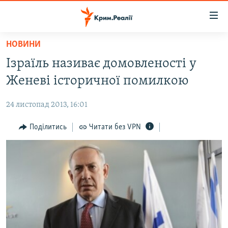
Доступність
посилання
Перейти
НОВИНИ
до
НОВИНИ
Ізраїль називає домовленості у
основного
ВОДА.КРИМ
матеріалу
Женеві історичної помилкою
ВІДЕО ТА ФОТО
Перейти
до
24 листопад 2013, 16:01
ПОЛІТИКА
основної
БЛОГИ
Поділитись
Читати без VPN
навігації
Перейти
ПОГЛЯД
до
ІНТЕРВ'Ю
пошуку
ВСЕ ЗА ДЕНЬ
СПЕЦПРОЕКТИ
ЯК ОБІЙТИ БЛОКУВАННЯ
ДЕПОРТАЦІЯ