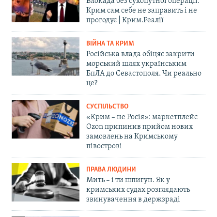
Блокада без сухопутної операції:
Крим сам себе не заправить і не
прогодує | Крим.Реалії
ВІЙНА ТА КРИМ
Російська влада обіцяє закрити
морський шлях українським
БпЛА до Севастополя. Чи реально
це?
СУСПІЛЬСТВО
«Крим – не Росія»: маркетплейс
Ozon припинив прийом нових
замовлень на Кримському
півострові
ПРАВА ЛЮДИНИ
Мить – і ти шпигун. Як у
кримських судах розглядають
звинувачення в держзраді