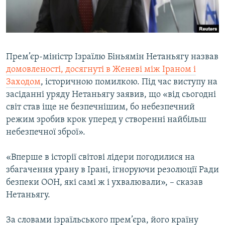
ВІДЕОУРОКИ «ELIFBE»
Русский
СВІДЧЕННЯ ОКУПАЦІЇ
Qırımtatar
УКРАЇНСЬКА ПРОБЛЕМА КРИМУ
Прем’єр-міністр Ізраїлю Біньямін Нетаньягу назвав
ДОЛУЧАЙСЯ!
ІНФОГРАФІКА
домовленості, досягнуті в Женеві між Іраном і
Заходом
, історичною помилкою. Під час виступу на
засіданні уряду Нетаньягу заявив, що «від сьогодні
світ став іще не безпечнішим, бо небезпечний
Усі сайти RFE/RL
режим зробив крок уперед у створенні найбільш
небезпечної зброї».
«Вперше в історії світові лідери погодилися на
збагачення урану в Ірані, ігноруючи резолюції Ради
безпеки ООН, які самі ж і ухвалювали», – сказав
Нетаньягу.
За словами ізраїльського прем’єра, його країну