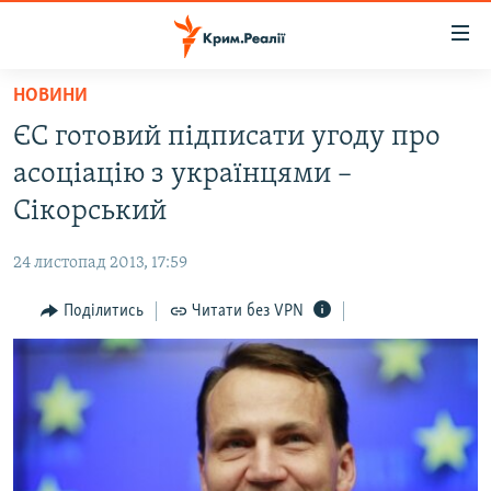
Доступність
посилання
Перейти
НОВИНИ
до
НОВИНИ
ЄС готовий підписати угоду про
основного
ВОДА.КРИМ
матеріалу
асоціацію з українцями –
ВІДЕО ТА ФОТО
Перейти
Сікорський
до
ПОЛІТИКА
основної
24 листопад 2013, 17:59
БЛОГИ
навігації
Перейти
Поділитись
Читати без VPN
ПОГЛЯД
до
ІНТЕРВ'Ю
пошуку
ВСЕ ЗА ДЕНЬ
СПЕЦПРОЕКТИ
ЯК ОБІЙТИ БЛОКУВАННЯ
ДЕПОРТАЦІЯ