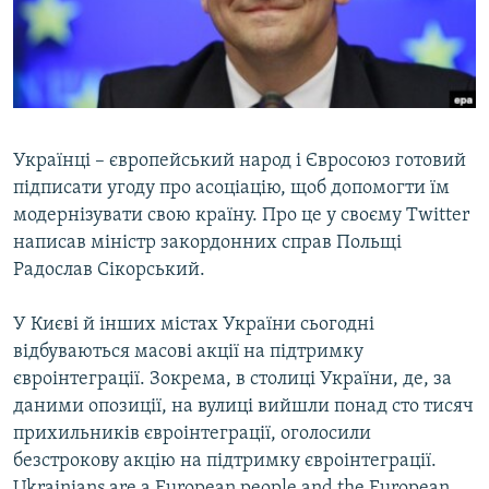
ВІДЕОУРОКИ «ELIFBE»
Русский
СВІДЧЕННЯ ОКУПАЦІЇ
Qırımtatar
УКРАЇНСЬКА ПРОБЛЕМА КРИМУ
ДОЛУЧАЙСЯ!
ІНФОГРАФІКА
Українці – європейський народ і Євросоюз готовий
підписати угоду про асоціацію, щоб допомогти їм
модернізувати свою країну. Про це у своєму Twitter
Усі сайти RFE/RL
написав міністр закордонних справ Польщі
Радослав Сікорський.
У Києві й інших містах України сьогодні
відбуваються масові акції на підтримку
євроінтеграції. Зокрема, в столиці України, де, за
даними опозиції, на вулиці вийшли понад сто тисяч
прихильників євроінтеграції, оголосили
безстрокову акцію на підтримку євроінтеграції.
Ukrainians are a European people and the European