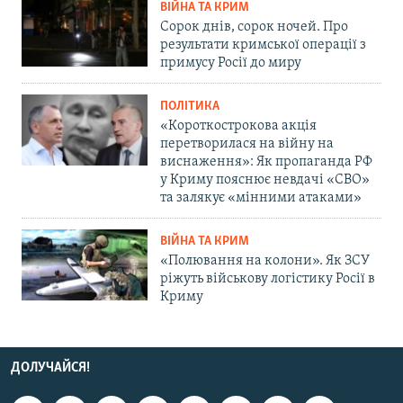
ВІЙНА ТА КРИМ
Сорок днів, сорок ночей. Про
результати кримської операції з
примусу Росії до миру
ПОЛІТИКА
«Короткострокова акція
перетворилася на війну на
виснаження»: Як пропаганда РФ
у Криму пояснює невдачі «СВО»
та залякує «мінними атаками»
ВІЙНА ТА КРИМ
«Полювання на колони». Як ЗСУ
ріжуть військову логістику Росії в
Криму
ДОЛУЧАЙСЯ!