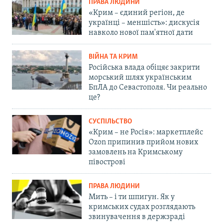
ПРАВА ЛЮДИНИ
«Крим – єдиний регіон, де
українці – меншість»: дискусія
навколо нової пам'ятної дати
ВІЙНА ТА КРИМ
Російська влада обіцяє закрити
морський шлях українським
БпЛА до Севастополя. Чи реально
це?
СУСПІЛЬСТВО
«Крим – не Росія»: маркетплейс
Ozon припинив прийом нових
замовлень на Кримському
півострові
ПРАВА ЛЮДИНИ
Мить – і ти шпигун. Як у
кримських судах розглядають
звинувачення в держзраді