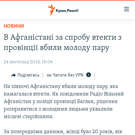
Доступність
посилання
Перейти
НОВИНИ
до
НОВИНИ
В Афганістані за спробу втекти з
основного
ВОДА.КРИМ
матеріалу
провінції вбили молоду пару
ВІДЕО ТА ФОТО
Перейти
до
24 листопад 2013, 18:06
ПОЛІТИКА
основної
БЛОГИ
Поділитись
Читати без VPN
навігації
Перейти
ПОГЛЯД
На півночі Афганістану вбили молоду пару, яка
до
намагалася втекти. Як повідомили Радіо Вільний
ІНТЕРВ'Ю
пошуку
Афганістан у поліції провінції Баглан, рішення
ВСЕ ЗА ДЕНЬ
розправитися з молодими людьми ухвалили
місцеві старійшини.
СПЕЦПРОЕКТИ
ЯК ОБІЙТИ БЛОКУВАННЯ
ДЕПОРТАЦІЯ
За попередніми даними, жінці було 20 років, вік