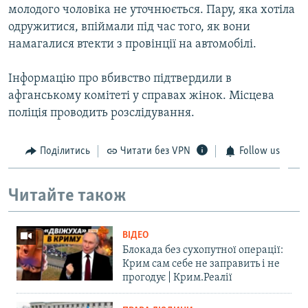
молодого чоловіка не уточнюється. Пару, яка хотіла
ВІДЕОУРОКИ «ELIFBE»
Русский
одружитися, впіймали під час того, як вони
СВІДЧЕННЯ ОКУПАЦІЇ
намагалися втекти з провінції на автомобілі.
Qırımtatar
УКРАЇНСЬКА ПРОБЛЕМА КРИМУ
Інформацію про вбивство підтвердили в
ДОЛУЧАЙСЯ!
ІНФОГРАФІКА
афганському комітеті у справах жінок. Місцева
поліція проводить розслідування.
Усі сайти RFE/RL
Поділитись
Читати без VPN
Follow us
Читайте також
ВІДЕО
Блокада без сухопутної операції:
Крим сам себе не заправить і не
прогодує | Крим.Реалії