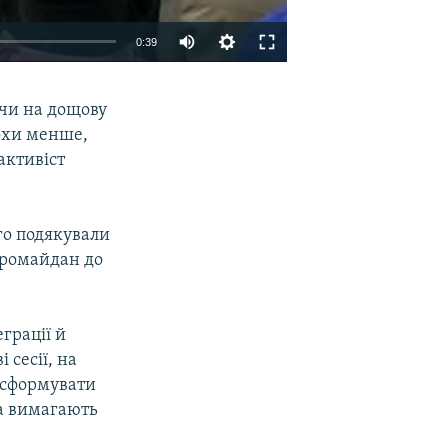
0:39
EMBED
SHARE
ючи на дощову
рохи менше,
активіст
го подякували
Євромайдан до
грації й
 сесії, на
 сформувати
ка вимагають