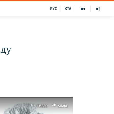
РУС
КТА
яду
EMBED
SHARE