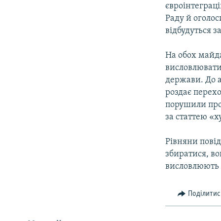
євроінтеграці
Раду й оголос
відбудуться з
На обох майд
висловлювати 
держави. До а
роздає перех
порушили про
за статтею «х
Рівняни повід
збиратися, во
висловлюють 
Поділитис