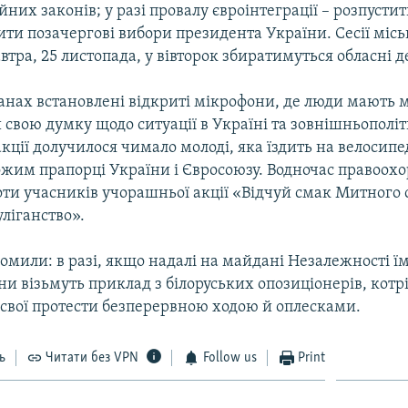
йних законів; у разі провалу євроінтеграції – розпусти
ити позачергові вибори президента України. Сесії міс
автра, 25 листопада, у вівторок збиратимуться обласні д
анах встановлені відкриті мікрофони, де люди мають 
свою думку щодо ситуації в Україні та зовнішньополі
кції долучилося чимало молоді, яка їздить на велосипе
ожим прапорці України і Євросоюзу. Водночас правоохо
ти учасників учорашньої акції «Відчуй смак Митного 
уліганство».
омили: в разі, якщо надалі на майдані Незалежності їм
ни візьмуть приклад з білоруських опозиціонерів, котр
свої протести безперервною ходою й оплесками.
ь
Читати без VPN
Follow us
Print