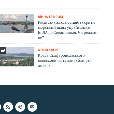
ВІЙНА ТА КРИМ
Російська влада обіцяє закрити
морський шлях українським
БпЛА до Севастополя. Чи реально
це?
ФОТОГАЛЕРЕЇ
Краса Сімферопольського
водосховища та занедбаність
довкола