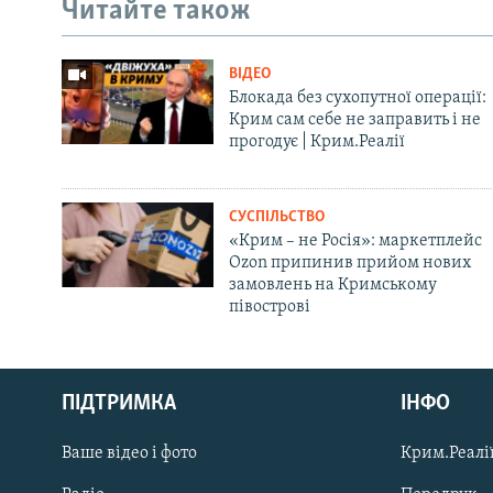
Читайте також
ВІДЕО
Блокада без сухопутної операції:
Крим сам себе не заправить і не
прогодує | Крим.Реалії
СУСПІЛЬСТВО
«Крим – не Росія»: маркетплейс
Ozon припинив прийом нових
замовлень на Кримському
півострові
Русский
ПІДТРИМКА
ІНФО
Qırımtatar
Ваше відео і фото
Крим.Реалії
ДОЛУЧАЙСЯ!