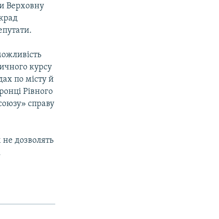
ти Верховну
ькрад
епутати.
можливість
тичного курсу
дах по місту й
ронці Рівного
союзу» справу
 не дозволять
і