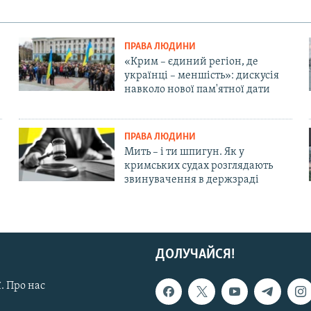
ПРАВА ЛЮДИНИ
«Крим – єдиний регіон, де
українці – меншість»: дискусія
навколо нової пам'ятної дати
ПРАВА ЛЮДИНИ
Мить – і ти шпигун. Як у
кримських судах розглядають
звинувачення в держзраді
ДОЛУЧАЙСЯ!
. Про нас