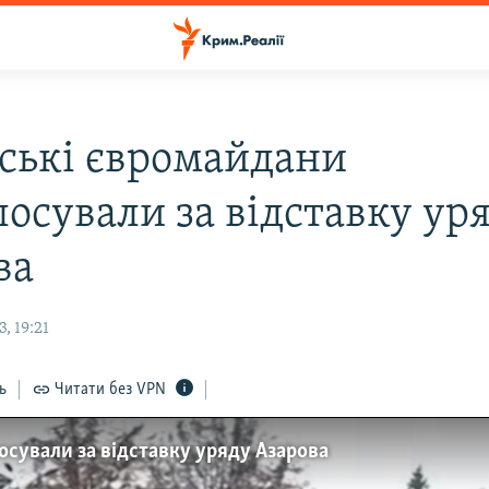
ські євромайдани
лосували за відставку ур
ва
, 19:21
ь
Читати без VPN
сували за відставку уряду Азарова