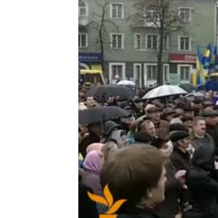
ВІДЕОУРОКИ «ELIFBE»
СВІДЧЕННЯ ОКУПАЦІЇ
УКРАЇНСЬКА ПРОБЛЕМА КРИМУ
ІНФОГРАФІКА