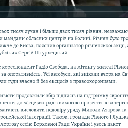
ьох тисяч лучан і більше двох тисяч рівнян, незважа
ли майдани обласних центрів на Волині. Рівнян було т
ижче до Києва, пояснив організатор рівненської акції, 
публіки» Сергій Штурхецький.
 кореспондент Радіо Свобода, на мітингу жителі Рівно
за оперативність. Усі автобуси, які виїхали вчора на 
ули туди вчасно й без ексцесів з правоохоронцями.
ивісти продовжили збір підписів на підтримку євроінте
нення до місцевих рад з вимогою провести позачергові
магають висловити недовіру уряду Миколи Азарова та
ропейської інтеграції. Також, громади Рівного і Луць
чергову сесію Верховної Ради України і увесь пакет