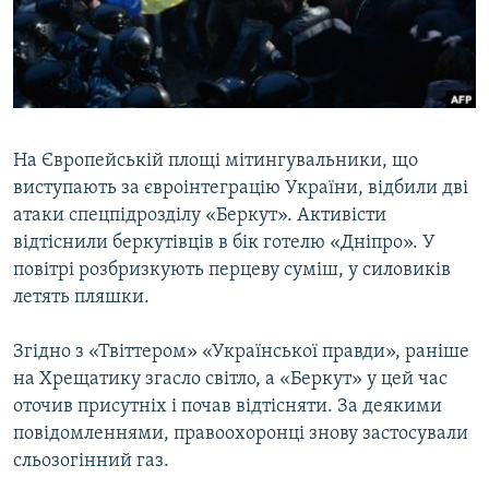
ВІДЕОУРОКИ «ELIFBE»
Русский
СВІДЧЕННЯ ОКУПАЦІЇ
Qırımtatar
УКРАЇНСЬКА ПРОБЛЕМА КРИМУ
ДОЛУЧАЙСЯ!
ІНФОГРАФІКА
На Європейській площі мітингувальники, що
виступають за євроінтеграцію України, відбили дві
атаки спецпідрозділу «Беркут». Активісти
Усі сайти RFE/RL
відтіснили беркутівців в бік готелю «Дніпро». У
повітрі розбризкують перцеву суміш, у силовиків
летять пляшки.
Згідно з «Твіттером» «Української правди», раніше
на Хрещатику згасло світло, а «Беркут» у цей час
оточив присутніх і почав відтісняти. За деякими
повідомленнями, правоохоронці знову застосували
сльозогінний газ.