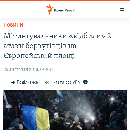
Доступність
посилання
Перейти
НОВИНИ
до
НОВИНИ
Мітингувальники «відбили» 2
основного
ВОДА.КРИМ
матеріалу
атаки беркутівців на
ВІДЕО ТА ФОТО
Перейти
Європейській площі
до
ПОЛІТИКА
основної
25 листопад 2013, 00:00
БЛОГИ
навігації
Перейти
Поділитись
Читати без VPN
ПОГЛЯД
до
ІНТЕРВ'Ю
пошуку
ВСЕ ЗА ДЕНЬ
СПЕЦПРОЕКТИ
ЯК ОБІЙТИ БЛОКУВАННЯ
ДЕПОРТАЦІЯ