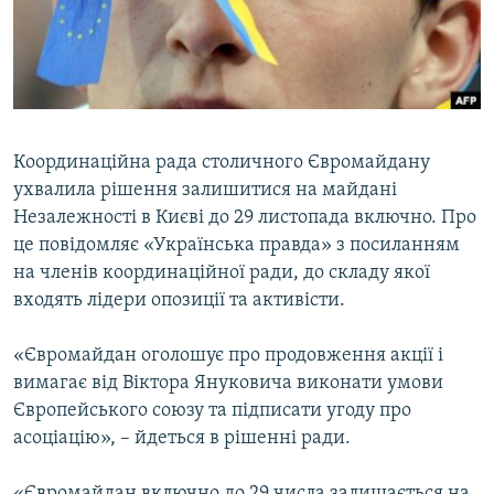
ВІДЕОУРОКИ «ELIFBE»
Русский
СВІДЧЕННЯ ОКУПАЦІЇ
Qırımtatar
УКРАЇНСЬКА ПРОБЛЕМА КРИМУ
ДОЛУЧАЙСЯ!
ІНФОГРАФІКА
Координаційна рада столичного Євромайдану
ухвалила рішення залишитися на майдані
Незалежності в Києві до 29 листопада включно. Про
Усі сайти RFE/RL
це повідомляє «Українська правда» з посиланням
на членів координаційної ради, до складу якої
входять лідери опозиції та активісти.
«Євромайдан оголошує про продовження акції і
вимагає від Віктора Януковича виконати умови
Європейського союзу та підписати угоду про
асоціацію», – йдеться в рішенні ради.
«Євромайдан включно до 29 числа залишається на