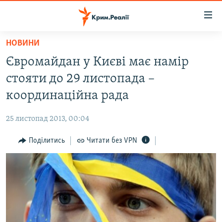
Доступність
посилання
Перейти
НОВИНИ
до
НОВИНИ
Євромайдан у Києві має намір
основного
ВОДА.КРИМ
матеріалу
стояти до 29 листопада –
ВІДЕО ТА ФОТО
Перейти
координаційна рада
до
ПОЛІТИКА
основної
25 листопад 2013, 00:04
БЛОГИ
навігації
Перейти
Поділитись
Читати без VPN
ПОГЛЯД
до
ІНТЕРВ'Ю
пошуку
ВСЕ ЗА ДЕНЬ
СПЕЦПРОЕКТИ
ЯК ОБІЙТИ БЛОКУВАННЯ
ДЕПОРТАЦІЯ