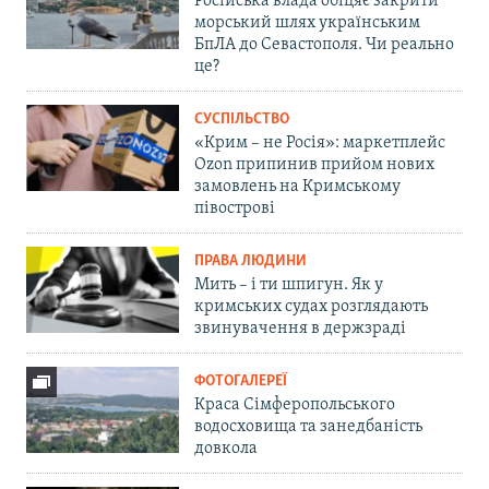
Російська влада обіцяє закрити
морський шлях українським
БпЛА до Севастополя. Чи реально
це?
СУСПІЛЬСТВО
«Крим – не Росія»: маркетплейс
Ozon припинив прийом нових
замовлень на Кримському
півострові
ПРАВА ЛЮДИНИ
Мить – і ти шпигун. Як у
кримських судах розглядають
звинувачення в держзраді
ФОТОГАЛЕРЕЇ
Краса Сімферопольського
водосховища та занедбаність
довкола