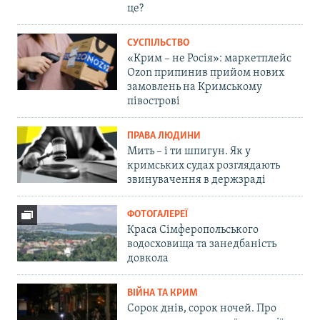
це?
СУСПІЛЬСТВО
«Крим – не Росія»: маркетплейс
Ozon припинив прийом нових
замовлень на Кримському
півострові
ПРАВА ЛЮДИНИ
Мить – і ти шпигун. Як у
кримських судах розглядають
звинувачення в держзраді
ФОТОГАЛЕРЕЇ
Краса Сімферопольського
водосховища та занедбаність
довкола
ВІЙНА ТА КРИМ
Сорок днів, сорок ночей. Про