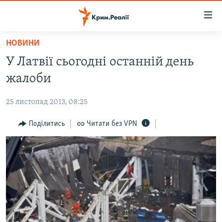
Доступність
посилання
Перейти
НОВИНИ
до
НОВИНИ
У Латвії сьогодні останній день
основного
ВОДА.КРИМ
матеріалу
жалоби
ВІДЕО ТА ФОТО
Перейти
до
25 листопад 2013, 08:25
ПОЛІТИКА
основної
БЛОГИ
Поділитись
Читати без VPN
навігації
Перейти
ПОГЛЯД
до
ІНТЕРВ'Ю
пошуку
ВСЕ ЗА ДЕНЬ
СПЕЦПРОЕКТИ
ЯК ОБІЙТИ БЛОКУВАННЯ
ДЕПОРТАЦІЯ