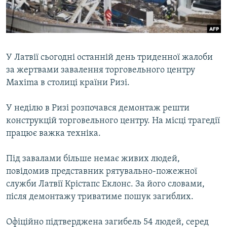
ВІДЕОУРОКИ «ELIFBE»
Русский
СВІДЧЕННЯ ОКУПАЦІЇ
Qırımtatar
УКРАЇНСЬКА ПРОБЛЕМА КРИМУ
У Латвії сьогодні останній день триденної жалоби
ДОЛУЧАЙСЯ!
ІНФОГРАФІКА
за жертвами завалення торговельного центру
Maxima в столиці країни Ризі.
У неділю в Ризі розпочався демонтаж решти
Усі сайти RFE/RL
конструкцій торговельного центру. На місці трагедії
працює важка техніка.
Під завалами більше немає живих людей,
повідомив представник рятувально-пожежної
служби Латвії Крістапс Еклонс. За його словами,
після демонтажу триватиме пошук загиблих.
Офіційно підтверджена загибель 54 людей, серед