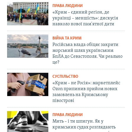
ПРАВА ЛЮДИНИ
«Крим – єдиний регіон, де
українці – меншість»: дискусія
навколо нової пам'ятної дати
ВІЙНА ТА КРИМ
Російська влада обіцяє закрити
морський шлях українським
БпЛА до Севастополя. Чи реально
це?
СУСПІЛЬСТВО
«Крим – не Росія»: маркетплейс
Ozon припинив прийом нових
замовлень на Кримському
півострові
ПРАВА ЛЮДИНИ
Мить – і ти шпигун. Як у
кримських судах розглядають