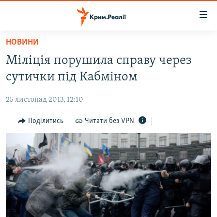
Доступність
посилання
Перейти
НОВИНИ
до
НОВИНИ
Міліція порушила справу через
основного
ВОДА.КРИМ
матеріалу
сутички під Кабміном
ВІДЕО ТА ФОТО
Перейти
до
25 листопад 2013, 12:10
ПОЛІТИКА
основної
БЛОГИ
Поділитись
Читати без VPN
навігації
Перейти
ПОГЛЯД
до
ІНТЕРВ'Ю
пошуку
ВСЕ ЗА ДЕНЬ
СПЕЦПРОЕКТИ
ЯК ОБІЙТИ БЛОКУВАННЯ
ДЕПОРТАЦІЯ