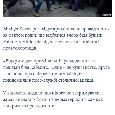
ВІДЕОУРОКИ «ELIFBE»
Русский
СВІДЧЕННЯ ОКУПАЦІЇ
Qırımtatar
УКРАЇНСЬКА ПРОБЛЕМА КРИМУ
Міліція Києва розслідує кримінальне провадження
ДОЛУЧАЙСЯ!
ІНФОГРАФІКА
за фактом подій, що відбулися вчора біля будівлі
Кабінету міністрів під час сутички активістів і
правоохоронців.
Усі сайти RFE/RL
«Відкрито два кримінальні провадження за
подіями біля Кабміну… Одне – це хуліганство, друге
– це непокора співробітникам міліції», –
повідомили в прес-службі столичної міліції.
У відомстві додали, що нікого не затримували,
зараз вивчають фото- і відеоматеріали в рамках
відкритого провадження.