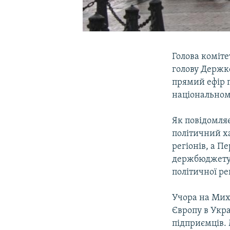
Голова коміте
голову Держк
прямий ефір 
національном
Як повідомля
політичний ха
регіонів, а П
держбюджету,
політичної ре
Учора на Миха
Європу в Укра
підприємців.