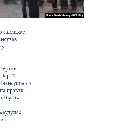
о закликає
ансував
му
двертий
Партії
інансується з
 на правах
не було».
 «Будуємо
в і