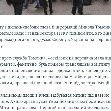
ту з питань свободи слова й інформації Микола Томенк
омтелерадіо і гендиректора НТКУ повідомити, хто фін
провладної акції «Будуємо Європу в Україні» на Першо
у.
є прес-служба Томенка, «оскільки ця передача мала ві
рактер, фактично, була прямою трансляцією з мітингу 
ерший національний канал – державний і, відповідно, ф
 то очевидно, що ця телепередача має бути розміщена
клами, про що відповідної позначки під час трансляції 
йлівській площі в Києві відбувався мітинг під назвою
їні». Акцію організував Український союз промисловці
 Мітинг транслював Перший національний телеканал.