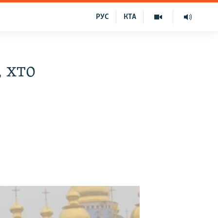
РУС
КТА
 хто