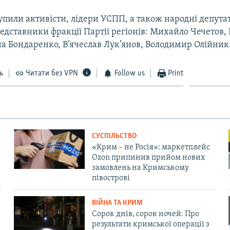
упили активісти, лідери УСПП, а також народні депута
едставники фракції Партії регіонів: Михайло Чечетов,
а Бондаренко, В’ячеслав Лук’янов, Володимир Олійник
ь
Читати без VPN
Follow us
Print
СУСПІЛЬСТВО
«Крим – не Росія»: маркетплейс
Ozon припинив прийом нових
замовлень на Кримському
півострові
ВІЙНА ТА КРИМ
Сорок днів, сорок ночей. Про
результати кримської операції з