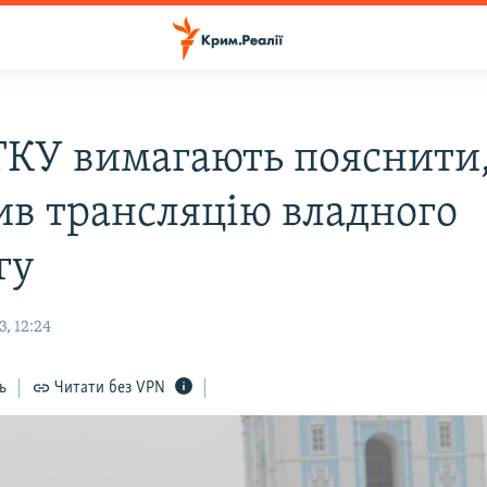
ТКУ вимагають пояснити,
ив трансляцію владного
гу
, 12:24
ь
Читати без VPN