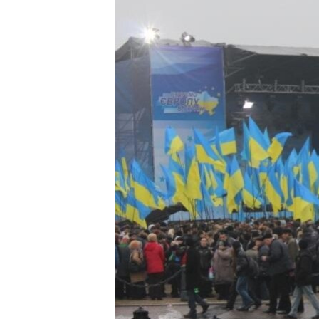
ВІДЕОУРОКИ «ELIFBE»
СВІДЧЕННЯ ОКУПАЦІЇ
УКРАЇНСЬКА ПРОБЛЕМА КРИМУ
ІНФОГРАФІКА