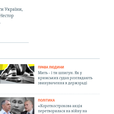
ти України,
 Нестор
.
ПРАВА ЛЮДИНИ
Мить – і ти шпигун. Як у
кримських судах розглядають
звинувачення в держзраді
ПОЛІТИКА
«Короткострокова акція
перетворилася на війну на