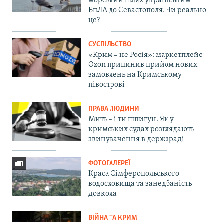
морський шлях українським
БпЛА до Севастополя. Чи реально
це?
СУСПІЛЬСТВО
«Крим – не Росія»: маркетплейс
Ozon припинив прийом нових
замовлень на Кримському
півострові
ПРАВА ЛЮДИНИ
Мить – і ти шпигун. Як у
кримських судах розглядають
звинувачення в держзраді
ФОТОГАЛЕРЕЇ
Краса Сімферопольського
водосховища та занедбаність
довкола
ВІЙНА ТА КРИМ