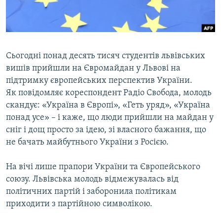
ВІДЕОУРОКИ «ELIFBE»
Русский
СВІДЧЕННЯ ОКУПАЦІЇ
Qırımtatar
УКРАЇНСЬКА ПРОБЛЕМА КРИМУ
Сьогодні понад десять тисяч студентів львівських
ДОЛУЧАЙСЯ!
ІНФОГРАФІКА
вишів прийшли на Євромайдан у Львові на
підтримку європейських перспектив України.
Як повідомляє кореспондент Радіо Свобода, молодь
скандує: «Україна в Європі», «Геть уряд», «Україна
Усі сайти RFE/RL
понад усе» – і каже, що люди прийшли на майдан у
сніг і дощ просто за ідею, зі власного бажання, що
не бачать майбутнього України з Росією.
На вічі лише прапори України та Європейського
союзу. Львівська молодь відмежувалась від
політичних партій і заборонила політикам
приходити з партійною символікою.