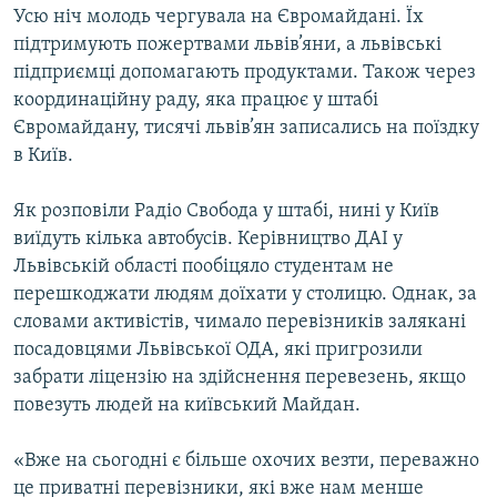
Усю ніч молодь чергувала на Євромайдані. Їх
підтримують пожертвами львів’яни, а львівські
підприємці допомагають продуктами. Також через
координаційну раду, яка працює у штабі
Євромайдану, тисячі львів’ян записались на поїздку
в Київ.
Як розповіли Радіо Свобода у штабі, нині у Київ
виїдуть кілька автобусів. Керівництво ДАІ у
Львівській області пообіцяло студентам не
перешкоджати людям доїхати у столицю. Однак, за
словами активістів, чимало перевізників залякані
посадовцями Львівської ОДА, які пригрозили
забрати ліцензію на здійснення перевезень, якщо
повезуть людей на київський Майдан.
«Вже на сьогодні є більше охочих везти, переважно
це приватні перевізники, які вже нам менше