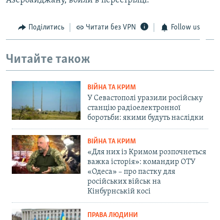
Азербайджану, вбили в перестрілці.
Поділитись
Читати без VPN
Follow us
Читайте також
ВІЙНА ТА КРИМ
У Севастополі уразили російську
станцію радіоелектронної
боротьби: якими будуть наслідки
ВІЙНА ТА КРИМ
«Для них із Кримом розпочнеться
важка історія»: командир ОТУ
«Одеса» – про пастку для
російських військ на
Кінбурнській косі
ПРАВА ЛЮДИНИ