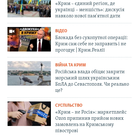
«Крим – єдиний регіон, де
українці – меншість»: дискусія
навколо нової пам'ятної дати
ВІДЕО
Блокада без сухопутної операції:
Крим сам себе не заправить і не
прогодує | Крим.Реалії
ВІЙНА ТА КРИМ
Російська влада обіцяє закрити
морський шлях українським
БпЛА до Севастополя. Чи реально
це?
СУСПІЛЬСТВО
«Крим – не Росія»: маркетплейс
Ozon припинив прийом нових
замовлень на Кримському
півострові