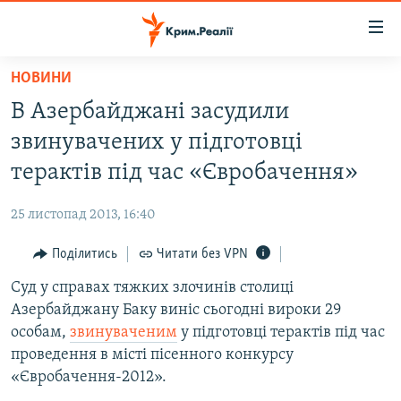
Доступність
посилання
Перейти
НОВИНИ
до
НОВИНИ
В Азербайджані засудили
основного
ВОДА.КРИМ
матеріалу
звинувачених у підготовці
ВІДЕО ТА ФОТО
Перейти
терактів під час «Євробачення»
до
ПОЛІТИКА
основної
25 листопад 2013, 16:40
БЛОГИ
навігації
Перейти
Поділитись
Читати без VPN
ПОГЛЯД
до
Суд у справах тяжких злочинів столиці
ІНТЕРВ'Ю
пошуку
Азербайджану Баку виніс сьогодні вироки 29
ВСЕ ЗА ДЕНЬ
особам,
звинуваченим
у підготовці терактів під час
СПЕЦПРОЕКТИ
проведення в місті пісенного конкурсу
«Євробачення-2012».
ЯК ОБІЙТИ БЛОКУВАННЯ
ДЕПОРТАЦІЯ