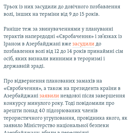
ВІДЕОУРОКИ «ELIFBE»
Трьох із них засудили до довічного позбавлення
Русский
волі, інших на терміни від 9 до 15 років.
СВІДЧЕННЯ ОКУПАЦІЇ
Qırımtatar
УКРАЇНСЬКА ПРОБЛЕМА КРИМУ
Раніше теж за звинуваченнями у плануванні
терактів напередодні «Євробачення» і зв’язках із
ДОЛУЧАЙСЯ!
ІНФОГРАФІКА
Іраном в Азербайджані вже
засудили
до
позбавлення волі від 12 до 14 років принаймні сім
осіб, яких визнали винними в тероризмі і
Усі сайти RFE/RL
державній зраді.
Про відвернення планованих замахів на
«Євробачення», а також на президента країни в
Азербайджані
заявили
невдовзі після завершення
конкурсу минулого року. Тоді повідомили про
арешти понад 40 підозрюваних членів
терористичного угруповання, провідника якого, як
заявило Міністерство національної безпеки