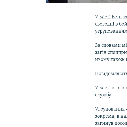
У місті Бенга
сьогодні в б
угрупованням
За словами м
загін спецпр
ньому також п
Повідомляють 
У місті огол
службу.
Угруповання «
зокрема, в на
загинув посол