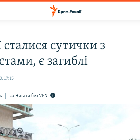
ї сталися сутички з
стами, є загиблі
, 17:15
ь
Читати без VPN