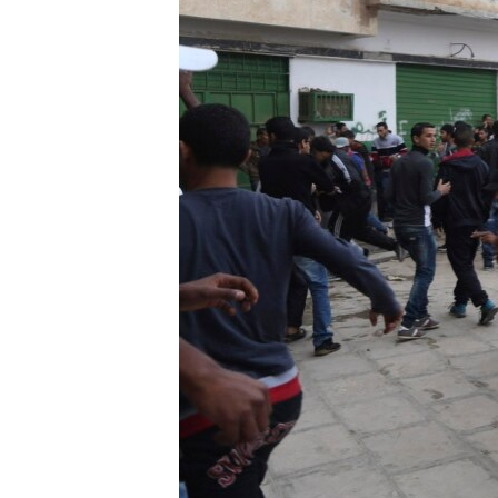
ВІДЕОУРОКИ «ELIFBE»
СВІДЧЕННЯ ОКУПАЦІЇ
УКРАЇНСЬКА ПРОБЛЕМА КРИМУ
ІНФОГРАФІКА