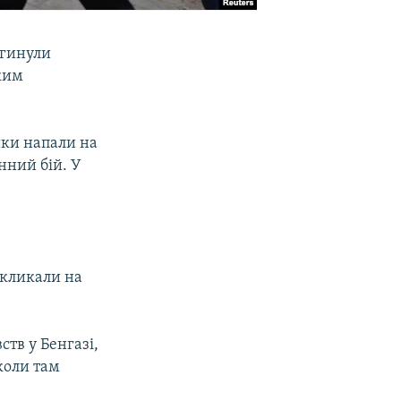
агинули
ким
ики напали на
нний бій. У
икликали на
тв у Бенгазі,
коли там