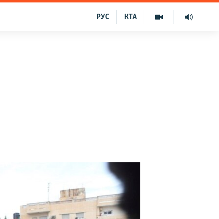
РУС
КТА