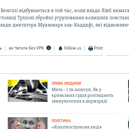
 Бенгазі відбуваються в той час, коли влада Лівії намаг
столиці Тріполі збройні угруповання колишніх повстан
влади диктатора Муаммара аль-Каддафі, які відмовляю
ь
Читати без VPN
Follow us
Print
ПРАВА ЛЮДИНИ
Мить – і ти шпигун. Як у
кримських судах розглядають
звинувачення в держзраді
ПОЛІТИКА
«Короткострокова акція