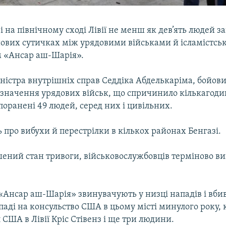
зі на північному сході Лівії не менш як дев’ять людей з
ойових сутичках між урядовими військами й ісламістсь
 «Ансар аш-Шарія».
іністра внутрішніх справ Седдіка Абделькаріма, бойов
изначення урядових військ, що спричинило кількагоди
оранені 49 людей, серед них і цивільних.
про вибухи й перестрілки в кількох районах Бенгазі.
ошений стан тривоги, військовослужбовців терміново в
Ансар аш-Шарія» звинувачують у низці нападів і вбивс
паді на консульство США в цьому місті минулого року, 
 США в Лівії Кріс Стівенз і ще три людини.