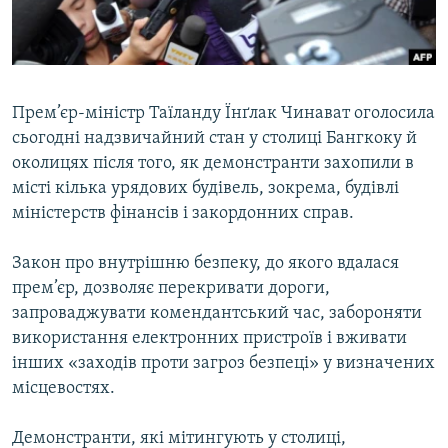
ВІДЕОУРОКИ «ELIFBE»
Русский
СВІДЧЕННЯ ОКУПАЦІЇ
Qırımtatar
УКРАЇНСЬКА ПРОБЛЕМА КРИМУ
Прем’єр-міністр Таїланду Їнґлак Чинават оголосила
ДОЛУЧАЙСЯ!
ІНФОГРАФІКА
сьогодні надзвичайний стан у столиці Бангкоку й
околицях після того, як демонстранти захопили в
місті кілька урядових будівель, зокрема, будівлі
міністерств фінансів і закордонних справ.
Усі сайти RFE/RL
Закон про внутрішню безпеку, до якого вдалася
прем’єр, дозволяє перекривати дороги,
запроваджувати комендантський час, забороняти
використання електронних пристроїв і вживати
інших «заходів проти загроз безпеці» у визначених
місцевостях.
Демонстранти, які мітингують у столиці,