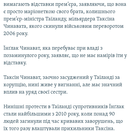
вимагають відставки прем’єра, заявляючи, що вона
є просто маріонеткою свого брата, колишнього
прем’єр-міністра Таїланду, мільярдера Таксіна
Чинавата, якого скинули військовим переворотом
2006 року.
Їнґлак Чинават, яка перебуває при владі з
позаминулого року, заявляє, що не має намірів іти у
відставку.
Таксін Чинават, заочно засуджений у Таїланді за
корупцію, нині живе у вигнанні, але має значний
вплив на уряд своєї сестри.
Нинішні протести в Таїланді супротивників Їнґлак
стали найбільшими з 2010 року, коли понад 90
людей загинули під час кривавих заворушень, що
їх того разу влаштували прихильники Таксіна.