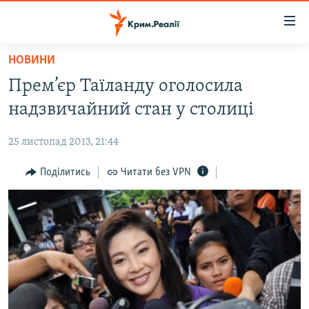
Доступність
посилання
Перейти
НОВИНИ
до
НОВИНИ
Прем’єр Таїланду оголосила
основного
ВОДА.КРИМ
матеріалу
надзвичайний стан у столиці
ВІДЕО ТА ФОТО
Перейти
до
25 листопад 2013, 21:44
ПОЛІТИКА
основної
БЛОГИ
Поділитись
Читати без VPN
навігації
Перейти
ПОГЛЯД
до
ІНТЕРВ'Ю
пошуку
ВСЕ ЗА ДЕНЬ
СПЕЦПРОЕКТИ
ЯК ОБІЙТИ БЛОКУВАННЯ
ДЕПОРТАЦІЯ