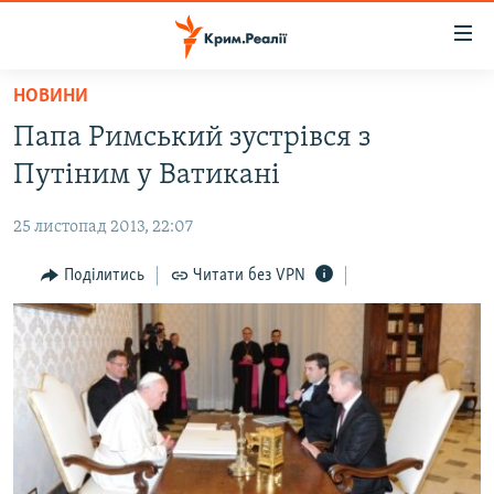
Доступність
посилання
Перейти
НОВИНИ
до
НОВИНИ
Папа Римський зустрівся з
основного
ВОДА.КРИМ
матеріалу
Путіним у Ватикані
ВІДЕО ТА ФОТО
Перейти
до
25 листопад 2013, 22:07
ПОЛІТИКА
основної
БЛОГИ
Поділитись
Читати без VPN
навігації
Перейти
ПОГЛЯД
до
ІНТЕРВ'Ю
пошуку
ВСЕ ЗА ДЕНЬ
СПЕЦПРОЕКТИ
ЯК ОБІЙТИ БЛОКУВАННЯ
ДЕПОРТАЦІЯ