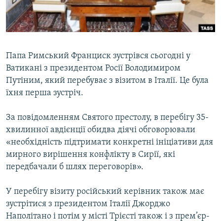
ВІДЕОУРОКИ «ELIFBE»
Русский
СВІДЧЕННЯ ОКУПАЦІЇ
Qırımtatar
УКРАЇНСЬКА ПРОБЛЕМА КРИМУ
Папа Римський Франциск зустрівся сьогодні у
ДОЛУЧАЙСЯ!
ІНФОГРАФІКА
Ватикані з президентом Росії Володимиром
Путіним, який перебуває з візитом в Італії. Це була
їхня перша зустріч.
Усі сайти RFE/RL
За повідомленням Святого престолу, в перебігу 35-
хвилинної авдієнції обидва діячі обговорювали
«необхідність підтримати конкретні ініціативи для
мирного вирішення конфлікту в Сирії, які
передбачали б шлях переговорів».
У перебігу візиту російський керівник також має
зустрітися з президентом Італії Джорджо
Наполітано і потім у місті Трієсті також і з прем’єр-