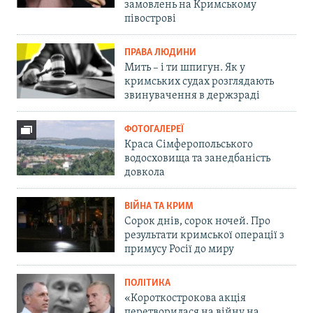
замовлень на Кримському
півострові
ПРАВА ЛЮДИНИ
Мить – і ти шпигун. Як у
кримських судах розглядають
звинувачення в держзраді
ФОТОГАЛЕРЕЇ
Краса Сімферопольського
водосховища та занедбаність
довкола
ВІЙНА ТА КРИМ
Сорок днів, сорок ночей. Про
результати кримської операції з
примусу Росії до миру
ПОЛІТИКА
«Короткострокова акція
перетворилася на війну на