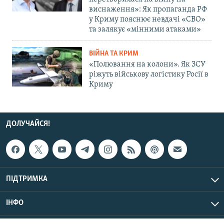
виснаження»: Як пропаганда РФ
у Криму пояснює невдачі «СВО»
та залякує «мінними атаками»
ВІЙНА ТА КРИМ
«Полювання на колони». Як ЗСУ
ріжуть військову логістику Росії в
Криму
ДОЛУЧАЙСЯ!
ПІДТРИМКА
ІНФО