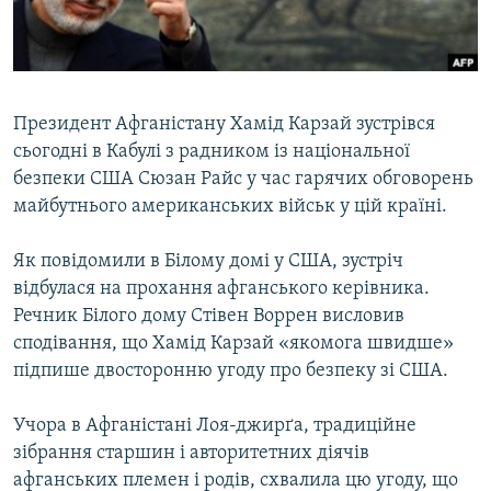
ВІДЕОУРОКИ «ELIFBE»
Русский
СВІДЧЕННЯ ОКУПАЦІЇ
Qırımtatar
УКРАЇНСЬКА ПРОБЛЕМА КРИМУ
Президент Афганістану Хамід Карзай зустрівся
ДОЛУЧАЙСЯ!
ІНФОГРАФІКА
сьогодні в Кабулі з радником із національної
безпеки США Сюзан Райс у час гарячих обговорень
майбутнього американських військ у цій країні.
Усі сайти RFE/RL
Як повідомили в Білому домі у США, зустріч
відбулася на прохання афганського керівника.
Речник Білого дому Стівен Воррен висловив
сподівання, що Хамід Карзай «якомога швидше»
підпише двосторонню угоду про безпеку зі США.
Учора в Афганістані Лоя-джирґа, традиційне
зібрання старшин і авторитетних діячів
афганських племен і родів, схвалила цю угоду, що