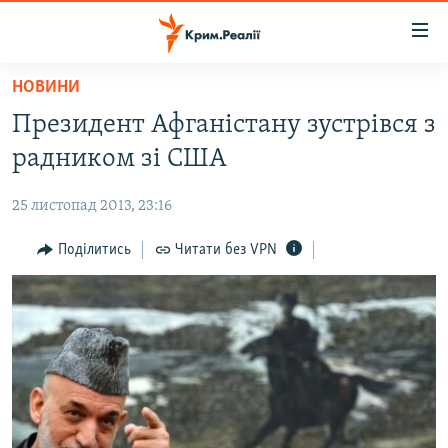
Доступність
посилання
Перейти
НОВИНИ
до
НОВИНИ
Президент Афганістану зустрівся з
основного
ВОДА.КРИМ
матеріалу
радником зі США
ВІДЕО ТА ФОТО
Перейти
до
25 листопад 2013, 23:16
ПОЛІТИКА
основної
БЛОГИ
Поділитись
Читати без VPN
навігації
Перейти
ПОГЛЯД
до
ІНТЕРВ'Ю
пошуку
ВСЕ ЗА ДЕНЬ
СПЕЦПРОЕКТИ
ЯК ОБІЙТИ БЛОКУВАННЯ
ДЕПОРТАЦІЯ