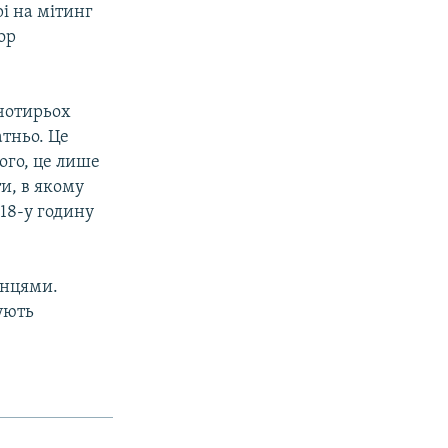
і на мітинг
ор
 чотирьох
атньо. Це
ого, це лише
ти, в якому
 18-у годину
онцями.
вують