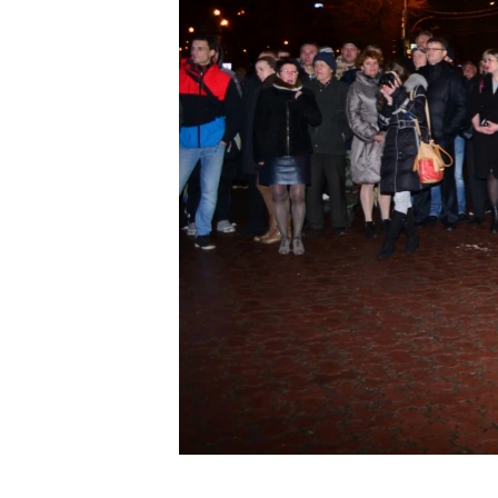
ВІДЕОУРОКИ «ELIFBE»
СВІДЧЕННЯ ОКУПАЦІЇ
УКРАЇНСЬКА ПРОБЛЕМА КРИМУ
ІНФОГРАФІКА