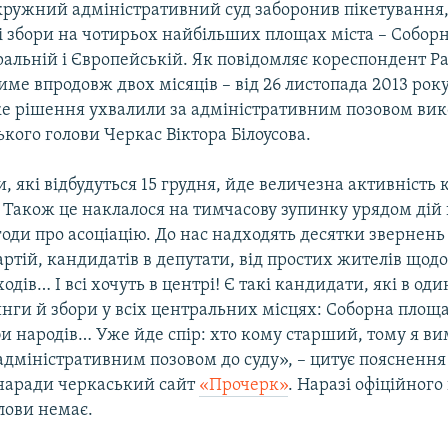
кружний адміністративний суд заборонив пікетування,
 і збори на чотирьох найбільших площах міста – Собор
ральній і Європейській. Як повідомляє кореспондент Ра
име впродовж двох місяців – від 26 листопада 2013 року
аке рішення ухвалили за адміністративним позовом ви
ського голови Черкас Віктора Білоусова.
, які відбудуться 15 грудня, йде величезна активність 
. Також це наклалося на тимчасову зупинку урядом дій
оди про асоціацію. До нас надходять десятки звернень 
ртій, кандидатів в депутати, від простих жителів щод
одів… І всі хочуть в центрі! Є такі кандидати, які в од
нги й збори у всіх центральних місцях: Соборна площ
и народів… Уже йде спір: хто кому старший, тому я 
адміністративним позовом до суду», – цитує пояснення 
 наради черкаський сайт
«Прочерк»
. Наразі офіційного
олови немає.