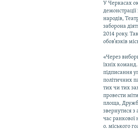
У Черкасах о
демонстрації
народів, Теат
заборона діят
2014 року. Т
обов’язків мі
«Через вибори
їхніх команд
підписання уг
політичних па
тих чи тих зах
провести міти
площа, Дружб
звернутися з 
час ранкової
о. міського г