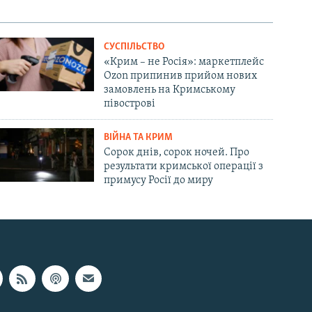
СУСПІЛЬСТВО
«Крим – не Росія»: маркетплейс
Ozon припинив прийом нових
замовлень на Кримському
півострові
ВІЙНА ТА КРИМ
Сорок днів, сорок ночей. Про
результати кримської операції з
примусу Росії до миру