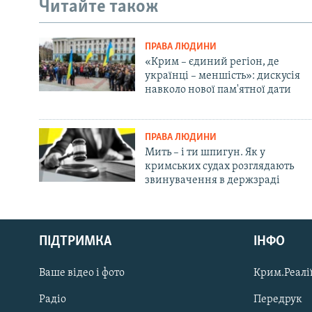
Читайте також
ПРАВА ЛЮДИНИ
«Крим – єдиний регіон, де
українці – меншість»: дискусія
навколо нової пам'ятної дати
ПРАВА ЛЮДИНИ
Мить – і ти шпигун. Як у
кримських судах розглядають
звинувачення в держзраді
Русский
ПІДТРИМКА
ІНФО
Qırımtatar
Ваше відео і фото
Крим.Реалії
ДОЛУЧАЙСЯ!
Радіо
Передрук