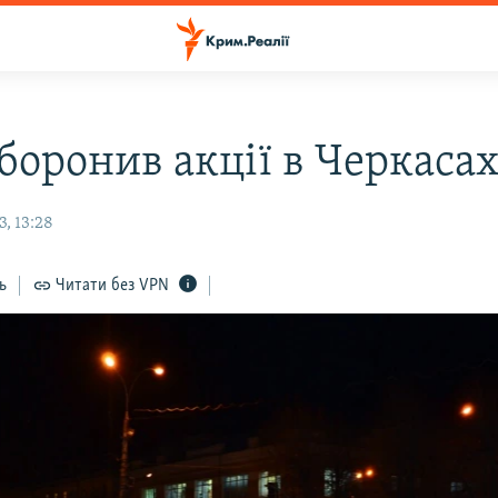
боронив акції в Черкаса
, 13:28
ь
Читати без VPN