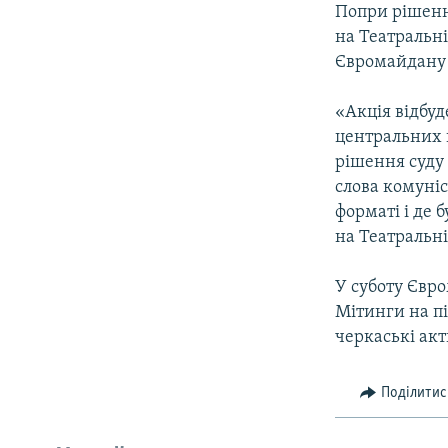
Попри рішення
на Театральні
Євромайдану 
«Акція відбуд
центральних п
рішення суду
слова комуніс
форматі і де 
на Театральні
У суботу Євр
Мітинги на пі
черкаські акт
Поділитис