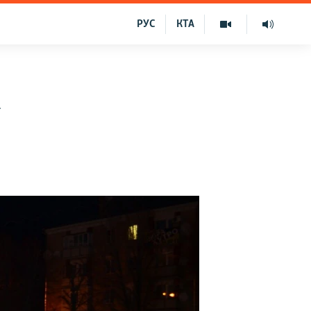
РУС
КТА
х