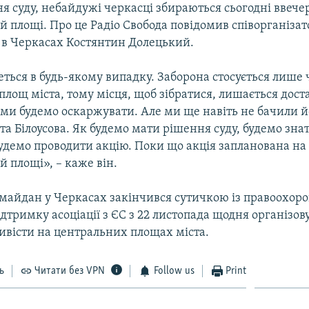
 суду, небайдужі черкасці збираються сьогодні ввечер
й площі. Про це Радіо Свобода повідомив співорганізат
в Черкасах Костянтин Долецький.
еться в будь-якому випадку. Заборона стосується лише
лощ міста, тому місця, щоб зібратися, лишається дост
 ми будемо оскаржувати. Але ми ще навіть не бачили й
та Білоусова. Як будемо мати рішення суду, будемо зна
будемо проводити акцію. Поки що акція запланована на
й площі», – каже він.
омайдан у Черкасах закінчився сутичкою із правоохор
дтримку асоціації з ЄС з 22 листопада щодня організо
ивісти на центральних площах міста.
ь
Читати без VPN
Follow us
Print