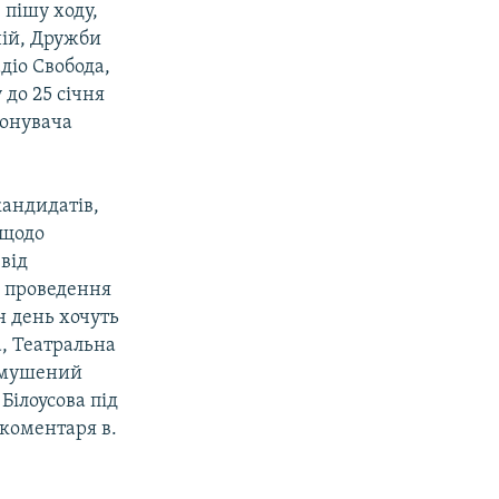
 пішу ходу,
ній, Дружби
діо Свобода,
 до 25 січня
конувача
кандидатів,
 щодо
від
о проведення
ин день хочуть
а, Театральна
вимушений
Білоусова під
 коментаря в.