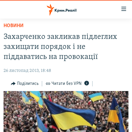
Доступність
посилання
Перейти
НОВИНИ
до
НОВИНИ
Захарченко закликав підлеглих
основного
ВОДА.КРИМ
матеріалу
захищати порядок і не
ВІДЕО ТА ФОТО
Перейти
піддаватись на провокації
до
ПОЛІТИКА
основної
26 листопад 2013, 18:48
БЛОГИ
навігації
Перейти
Поділитись
Читати без VPN
ПОГЛЯД
до
ІНТЕРВ'Ю
пошуку
ВСЕ ЗА ДЕНЬ
СПЕЦПРОЕКТИ
ЯК ОБІЙТИ БЛОКУВАННЯ
ДЕПОРТАЦІЯ