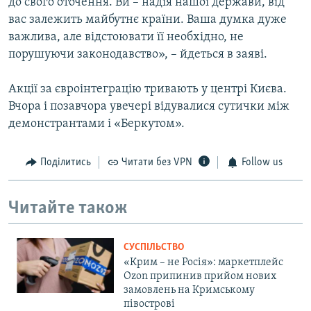
до свого оточення. Ви – надія нашої держави, від
вас залежить майбутнє країни. Ваша думка дуже
важлива, але відстоювати її необхідно, не
порушуючи законодавство», – йдеться в заяві.
Акції за євроінтеграцію тривають у центрі Києва.
Вчора і позавчора увечері відувалися сутички між
демонстрантами і «Беркутом».
Поділитись
Читати без VPN
Follow us
Читайте також
СУСПІЛЬСТВО
«Крим – не Росія»: маркетплейс
Ozon припинив прийом нових
замовлень на Кримському
півострові