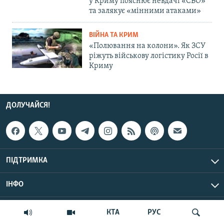
у Криму пояснює невдачі «СВО»
та залякує «мінними атаками»
ВІЙНА ТА КРИМ
«Полювання на колони». Як ЗСУ
ріжуть військову логістику Росії в
Криму
ДОЛУЧАЙСЯ!
ПІДТРИМКА
ІНФО
© Крим.Реалії, 2026 | Усі права застережено.
КТА
РУС