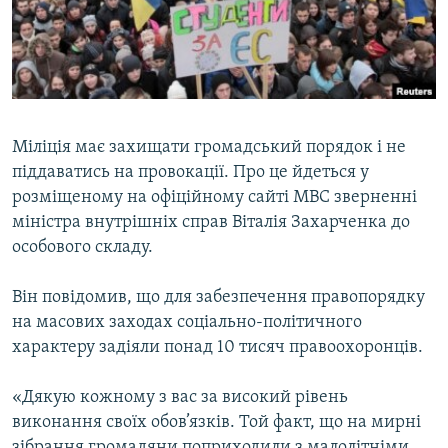
ВІДЕОУРОКИ «ELIFBE»
Русский
СВІДЧЕННЯ ОКУПАЦІЇ
Qırımtatar
УКРАЇНСЬКА ПРОБЛЕМА КРИМУ
ДОЛУЧАЙСЯ!
ІНФОГРАФІКА
Міліція має захищати громадський порядок і не
піддаватись на провокації. Про це йдеться у
розміщеному на офіційному сайті МВС зверненні
Усі сайти RFE/RL
міністра внутрішніх справ Віталія Захарченка до
особового складу.
Він повідомив, що для забезпечення правопорядку
на масових заходах соціально-політичного
характеру задіяли понад 10 тисяч правоохоронців.
«Дякую кожному з вас за високий рівень
виконання своїх обов’язків. Той факт, що на мирні
зібрання громадяни поприходили з малолітніми