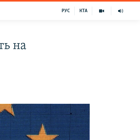
РУС
КТА
ть на