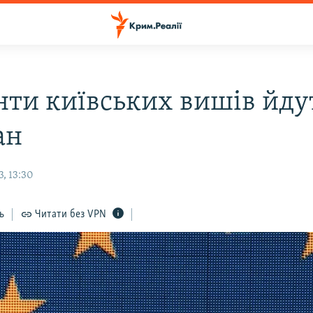
нти київських вишів йду
ан
, 13:30
ь
Читати без VPN