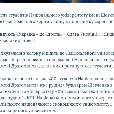
исяч студентів Національного університету імені Шевч
ет біля головного корпусу вишу на підтримку євроінтег
дують «Україна – це Європа», «Слава Україні!», «Якщо
де великий стрес».
икувалися в колону й пішли до Національного універс
ологій, розташованого неподалік, і Національного пед
 імені Драгоманова, де до них приєднуються студенти 
одна колона з близько 200 студентів Національного п
 імені Драгоманова вже рушила бульваром Шевченка в 
 технічного університету «Київський політехнічний і
до студентів КПІ, Національного медичного університе
иївського національного економічного університету і
 авіаційного університету.