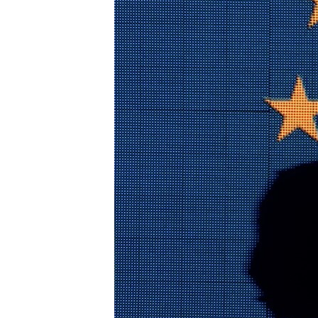
ВІДЕОУРОКИ «ELIFBE»
СВІДЧЕННЯ ОКУПАЦІЇ
УКРАЇНСЬКА ПРОБЛЕМА КРИМУ
ІНФОГРАФІКА