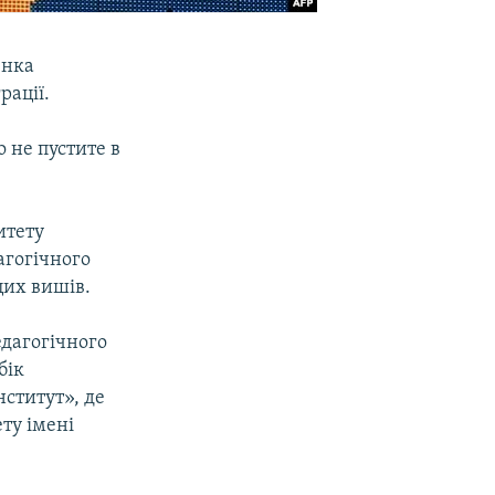
енка
рації.
 не пустите в
итету
агогічного
цих вишів.
едагогічного
бік
нститут», де
ту імені