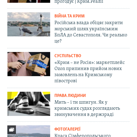
прогодує | Крим.Реалії
ВІЙНА ТА КРИМ
Російська влада обіцяє закрити
морський шлях українським
БпЛА до Севастополя. Чи реально
це?
СУСПІЛЬСТВО
«Крим – не Росія»: маркетплейс
Ozon припинив прийом нових
замовлень на Кримському
півострові
ПРАВА ЛЮДИНИ
Мить – і ти шпигун. Як у
кримських судах розглядають
звинувачення в держзраді
ФОТОГАЛЕРЕЇ
Краса Сімферопольського