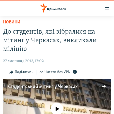
Доступність
посилання
Перейти
НОВИНИ
до
НОВИНИ
До студентів, які зібралися на
основного
ВОДА.КРИМ
матеріалу
мітинг у Черкасах, викликали
ВІДЕО ТА ФОТО
Перейти
міліцію
до
ПОЛІТИКА
основної
27 листопад 2013, 17:02
БЛОГИ
навігації
Перейти
Поділитись
Читати без VPN
ПОГЛЯД
до
ІНТЕРВ'Ю
пошуку
Студентський мітинг у Черкасах
ВСЕ ЗА ДЕНЬ
СПЕЦПРОЕКТИ
No media source currently available
ЯК ОБІЙТИ БЛОКУВАННЯ
ДЕПОРТАЦІЯ