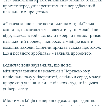
ЧНУ Валентина Артюх викликала міліцію, оскільки
протест перед університетом «не передбачений
навчальним процесом».
«Я сказала, що в нас поставили намет, під’їхала
машина, намагаються включити гучномовці, і це
відбувається в той час, коли перерви немає, триває
навчальний процес, і попросила міліцію вжити
можливі заходи. Слідчий приїхав і склав протокол.
Що я поганого зробила?» – заявила проректор.
Водночас вона зауважила, що не всі
мітингувальники навчаються в Черкаському
національному університеті, оскільки серед молоді
проректор упізнала лише кількох студентів цього
університету.
Між тим, міліція не перешкоджала проведенню