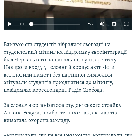
ВІДЕОУРОКИ «ELIFBE»
Русский
СВІДЧЕННЯ ОКУПАЦІЇ
Qırımtatar
0:00
1:56
УКРАЇНСЬКА ПРОБЛЕМА КРИМУ
ДОЛУЧАЙСЯ!
ІНФОГРАФІКА
Близько ста студентів зібралися сьогодні на
студентський мітинг на підтримку євроінтеграції
біля Черкаського національного університету.
Усі сайти RFE/RL
Навпроти входу у головний корпус активісти
встановили намет і без партійної символіки
агітували студентів приєднатися до мітингу,
повідомляє кореспондент Радіо Свобода.
За словами організатора студентського страйку
Антона Ведула, прибрати намет від активістів
вимагала охорона закладу.
«Розповідали, що це все незаконно. Розповідали, що