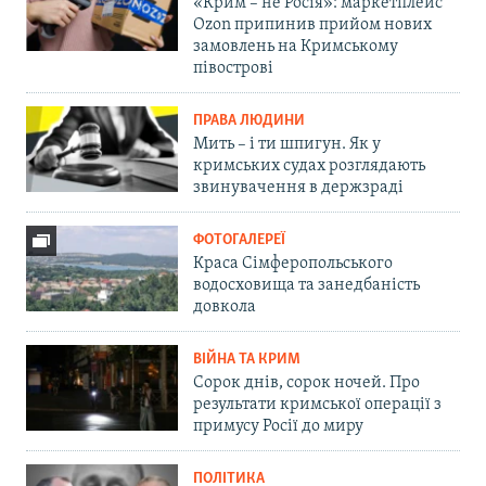
«Крим – не Росія»: маркетплейс
Ozon припинив прийом нових
замовлень на Кримському
півострові
ПРАВА ЛЮДИНИ
Мить – і ти шпигун. Як у
кримських судах розглядають
звинувачення в держзраді
ФОТОГАЛЕРЕЇ
Краса Сімферопольського
водосховища та занедбаність
довкола
ВІЙНА ТА КРИМ
Сорок днів, сорок ночей. Про
результати кримської операції з
примусу Росії до миру
ПОЛІТИКА