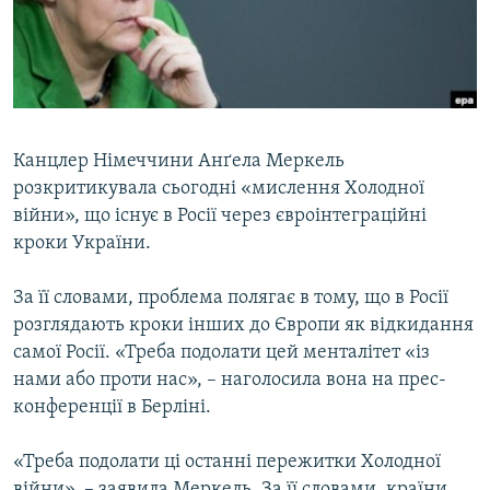
ВІДЕОУРОКИ «ELIFBE»
Русский
СВІДЧЕННЯ ОКУПАЦІЇ
Qırımtatar
УКРАЇНСЬКА ПРОБЛЕМА КРИМУ
ДОЛУЧАЙСЯ!
ІНФОГРАФІКА
Канцлер Німеччини Анґела Меркель
розкритикувала сьогодні «мислення Холодної
війни», що існує в Росії через євроінтеграційні
Усі сайти RFE/RL
кроки України.
За її словами, проблема полягає в тому, що в Росії
розглядають кроки інших до Європи як відкидання
самої Росії. «Треба подолати цей менталітет «із
нами або проти нас», – наголосила вона на прес-
конференції в Берліні.
«Треба подолати ці останні пережитки Холодної
війни», – заявила Меркель. За її словами, країни