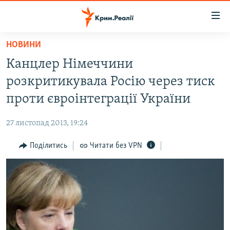
Доступність
посилання
Перейти
НОВИНИ
до
НОВИНИ
Канцлер Німеччини
основного
ВОДА.КРИМ
матеріалу
розкритикувала Росію через тиск
ВІДЕО ТА ФОТО
Перейти
проти євроінтеграції України
до
ПОЛІТИКА
основної
27 листопад 2013, 19:24
БЛОГИ
навігації
Перейти
Поділитись
Читати без VPN
ПОГЛЯД
до
ІНТЕРВ'Ю
пошуку
ВСЕ ЗА ДЕНЬ
СПЕЦПРОЕКТИ
ЯК ОБІЙТИ БЛОКУВАННЯ
ДЕПОРТАЦІЯ