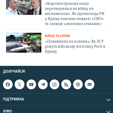
«Короткострокова акція
перетворилася на війну на
виснаження»: Як пропаганда РФ
у Криму пояснює невдачі «СВО»
та залякує «мінними атаками»
ВІЙНА ТА КРИМ
«Полювання на колони». Як ЗСУ
ріжуть військову логістику Росії в
Криму
ДОЛУЧАЙСЯ!
ПІДТРИМКА
ІНФО