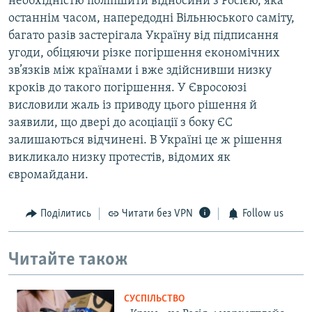
необхідністю поліпшити відносини з Росією, яка
останнім часом, напередодні Вільнюського саміту,
багато разів застерігала Україну від підписання
угоди, обіцяючи різке погіршення економічних
зв’язків між країнами і вже здійснивши низку
кроків до такого погіршення. У Євросоюзі
висловили жаль із приводу цього рішення й
заявили, що двері до асоціації з боку ЄС
залишаються відчинені. В Україні це ж рішення
викликало низку протестів, відомих як
євромайдани.
Поділитись
Читати без VPN
Follow us
Читайте також
СУСПІЛЬСТВО