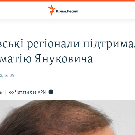
вські регіонали підтрим
матію Януковича
, 16:39
ь
Читати без VPN