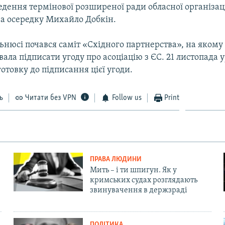
дення термінової розширеної ради обласної організаці
ва осередку Михайло Добкін.
льнюсі почався саміт «Східного партнерства», на якому
ала підписати угоду про асоціацію з ЄС. 21 листопада
отовку до підписання цієї угоди.
ь
Читати без VPN
Follow us
Print
ПРАВА ЛЮДИНИ
Мить – і ти шпигун. Як у
кримських судах розглядають
звинувачення в держзраді
ПОЛІТИКА