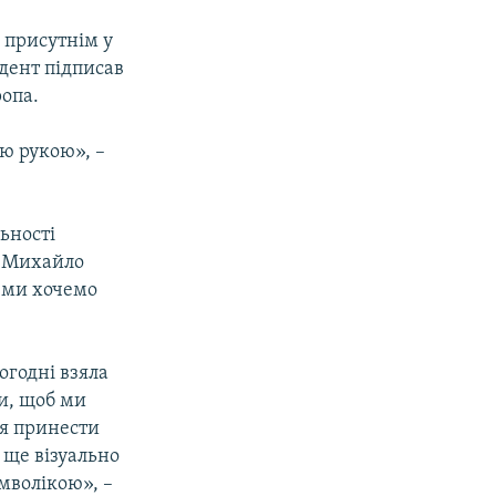
 присутнім у
идент підписав
ропа.
ою рукою», –
ьності
ї Михайло
о ми хочемо
ьогодні взяла
и, щоб ми
ія принести
 ще візуально
мволікою», –