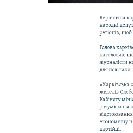
Керівники ха
народні депут
регіонів, щоб
Голова харків
наголосив, що
журналісти не
для політики.
«Харківська о
жителів Слоб
Кабінету міні
розуміємо всю
відстоювання 
економічну не
партійці.