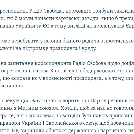
респондент Радіо Свобода, промовці з трибуни заявили
ки, які б могли понести харківські заводи, якщо б през
ціацію України та ЄС в тому вигляді як пропонувала Єв
оже перебувати у позиції бідного родича з простягнут
олюції на підтримку президента і уряду.
 на запитання кореспондента Радіо Свобода щодо доціл
ої резолюції, голова Харківської облдержадміністраці
, що «справа не у впевненості президента, а в тому, щ
 позицію».
о спекуляцій. Багато хто говорить, що Партія регіонів с
ження з Митним союзом. Хотіли, щоб за нас не говорил
про те, чого ми хочемо. І сьогодні була навіть пропозиц
 прапори України і Європейського союзу, щоб побачили
ття. Ну, вирішили обійтися державною і партійною си