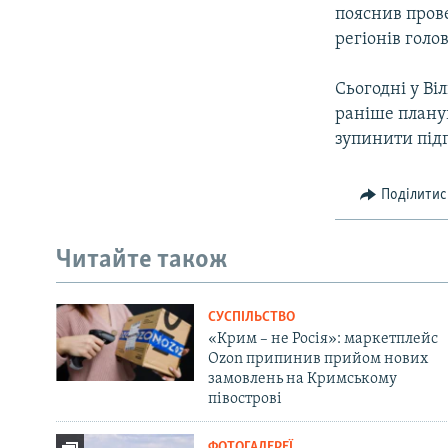
пояснив прове
регіонів голо
Сьогодні у Ві
раніше планув
зупинити підг
Поділитис
Читайте також
СУСПІЛЬСТВО
«Крим – не Росія»: маркетплейс
Ozon припинив прийом нових
замовлень на Кримському
півострові
ФОТОГАЛЕРЕЇ