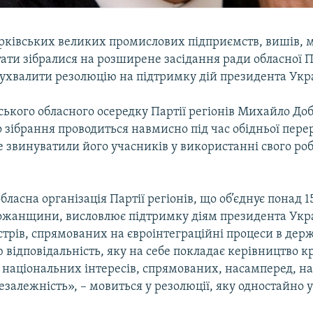
рківських великих промислових підприємств, вишів, м
ати зібралися на розширене засідання ради обласної П
 ухвалити резолюцію на підтримку дій президента Укра
ського обласного осередку Партії регіонів Михайло До
 зібрання проводиться навмисно під час обідньої пере
 звинуватили його учасників у використанні свого роб
бласна організація Партії регіонів, що об’єднує понад 1
ожанщини, висловлює підтримку діям президента Укра
стрів, спрямованих на євроінтеграційні процеси в дер
 відповідальність, яку на себе покладає керівництво к
національних інтересів, спрямованих, насамперед, на 
залежність», – мовиться у резолюції, яку одностайно 