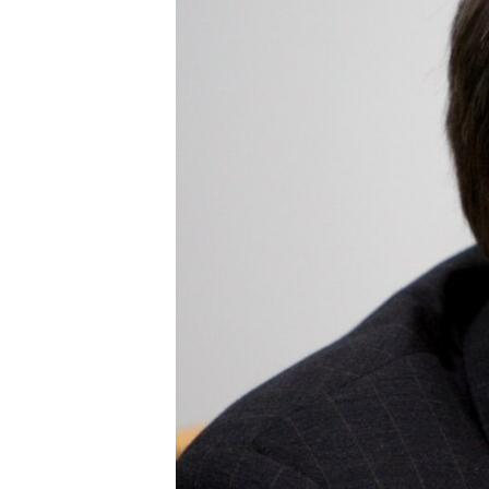
ВІДЕОУРОКИ «ELIFBE»
СВІДЧЕННЯ ОКУПАЦІЇ
УКРАЇНСЬКА ПРОБЛЕМА КРИМУ
ІНФОГРАФІКА