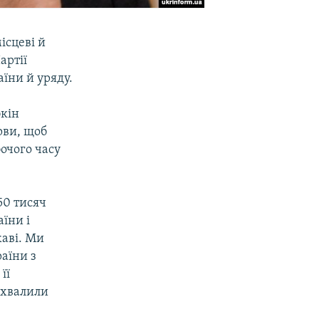
ісцеві й
артії
їни й уряду.
бкін
рви, щоб
очого часу
50 тисяч
їни і
жаві. Ми
раїни з
її
ухвалили