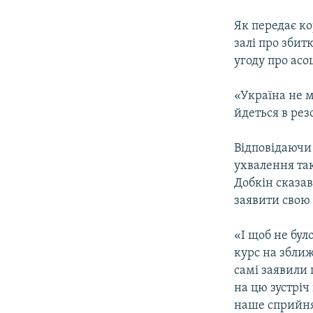
Як передає ко
залі про збит
угоду про асо
«Україна не м
йдеться в рез
Відповідаючи
ухвалення так
Добкін сказав
заявити свою
«І щоб не бул
курс на збли
самі заявили 
на цю зустріч
наше сприйня