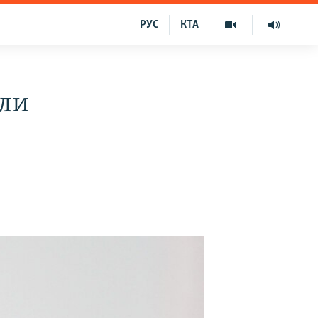
РУС
КТА
али